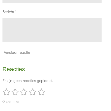
Bericht *
Verstuur reactie
Reacties
Er zijn geen reacties geplaatst.
1
2
3
4
5
S
R
t
s
s
s
s
s
a
e
0 stemmen
t
t
t
t
t
t
m