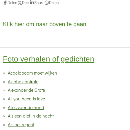
m
i
e
e
e
e
e
Delen
Deel
Share
Delen
e
n
r
r
r
r
r
n
g
r
r
r
r
Klik
hier
om naar boven te gaan.
:
e
e
e
e
0
n
n
n
n
s
t
Foto verhalen of gedichten
e
r
Acaciaboom moet wijken
r
Alcoholcontrole
e
Alexander de Grote
n
All you need is love
Alles voor de hond
Als een dief in de nacht
Als het regent