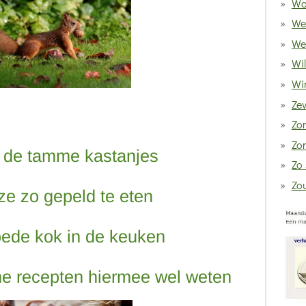
Wa
We
We
Wi
Win
Ze
Zom
Zo
k de tamme kastanjes
Zo 
Zo
ze zo gepeld te eten
ede kok in de keuken
me recepten hiermee wel weten