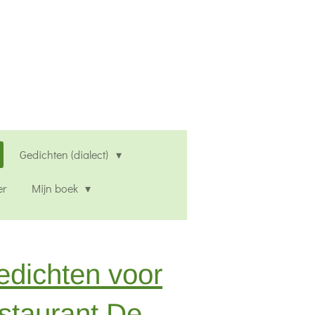
Gedichten (dialect)
er
Mijn boek
edichten voor
staurant De