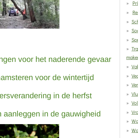
Pr
Re
Sc
Soc
Sp
Tra
make
ngen voor het naderende gevaar
Va
Vec
hamsteren voor de wintertijd
Ve
Vlu
rsverandering in de herfst
Vol
Vro
n aanleggen in de gauwigheid
Wa
Wat