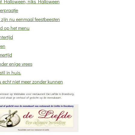
t Halloween, niks Halloween
erpraatje
 zijn nu eenmaal feestbeesten
ld op het menu
tertijd
ven
ertijd
nder enige vrees
stil in huis.
u echt niet meer zonder kunnen