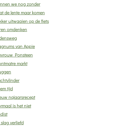
nnen we nog zonder
at de lente maar komen
kker uitwaaien op de fiets
ren omdenken
jdensweg
gnums van Appie
vrouw Ponsteen
ntmatre markt
uggen
chtvlinder
em tijd
euw najaarsrecept
rmaal is het niet
dist
slag verliefd