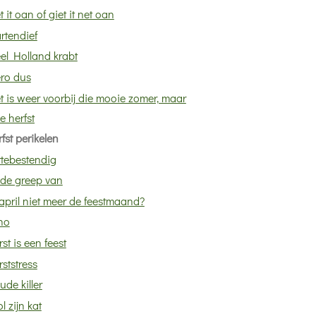
t it oan of giet it net oan
rtendief
el Holland krabt
ro dus
t is weer voorbij die mooie zomer, maar
e herfst
fst perikelen
ttebestendig
 de greep van
 april niet meer de feestmaand?
no
rst is een feest
rststress
ude killer
l zijn kat