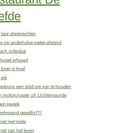
efde
 jaar stadsrechten
es op anderhalve meter afstand
ach volleybal
tureel erfgoed
 boer is troef
 eik
esburg, een stad om van te houden
n motorcrosser uit Lichtenvoorde
gen kweek
estmaand gezellig???
niet met mate
iet van het leven