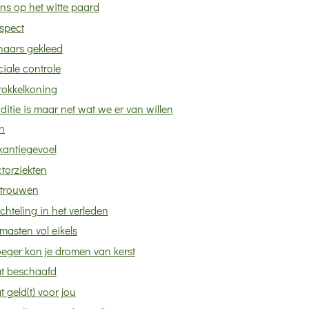
ins op het witte paard
spect
haars gekleed
iale controle
rokkelkoning
ditie is maar net wat we er van willen
n
kantiegevoel
torziekten
rtrouwen
chteling in het verleden
masten vol eikels
eger kon je dromen van kerst
t beschaafd
 geld(t) voor jou