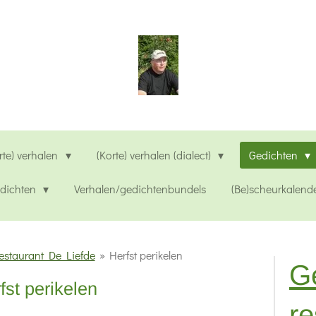
rte) verhalen
(Korte) verhalen (dialect)
Gedichten
edichten
Verhalen/gedichtenbundels
(Be)scheurkalend
estaurant De Liefde
»
Herfst perikelen
G
fst perikelen
re