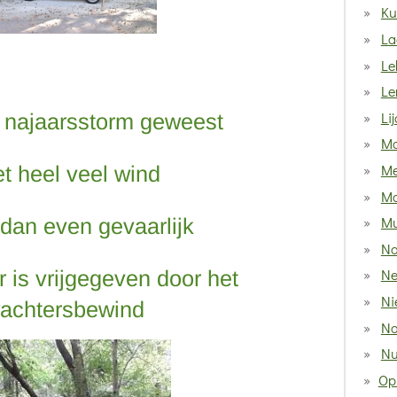
Ku
La
Le
Le
Li
n najaarsstorm geweest
Ma
Me
t heel veel wind
Mo
M
 dan even gevaarlijk
Na
Ne
r is vrijgegeven door het
Ni
achtersbewind
No
Nu
Op 