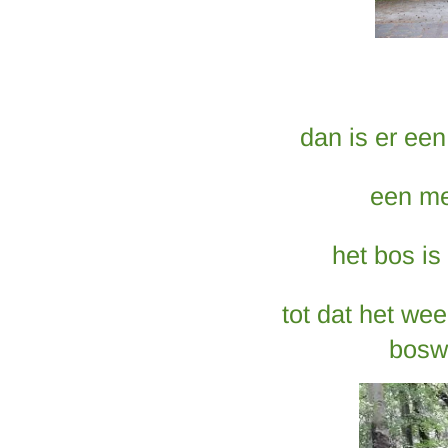
dan is er ee
een me
het bos is
tot dat het wee
bosw