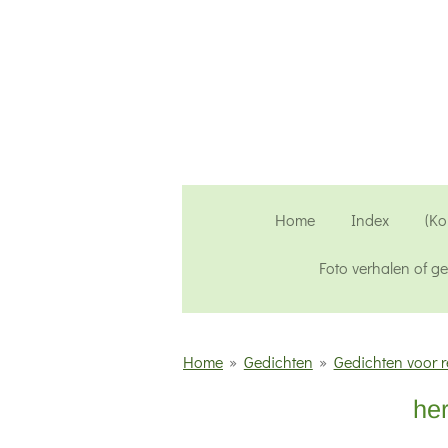
Ga
direct
naar
de
hoofdinhoud
Home
Index
(Ko
Foto verhalen of g
Home
»
Gedichten
»
Gedichten voor r
her