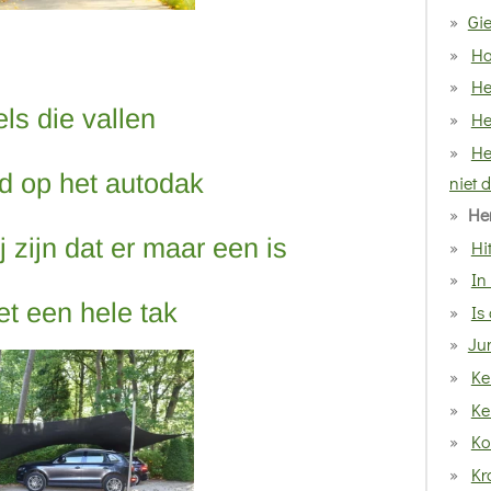
Gie
Ha
He
els die vallen
He
He
d op het autodak
niet d
Her
j zijn dat er maar een is
Hi
In
et een hele tak
Is
Ju
Ke
Ke
Ko
Kro