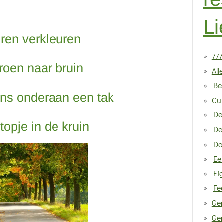
Li
ren verkleuren
777
roen naar bruin
All
Be
ens onderaan een tak
Cul
De
 topje in de kruin
De
Do
Ee
Ei
Fe
Ge
Gen