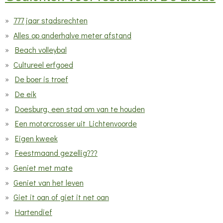
r
777 jaar stadsrechten
r
e
Alles op anderhalve meter afstand
n
Beach volleybal
Cultureel erfgoed
De boer is troef
De eik
Doesburg, een stad om van te houden
Een motorcrosser uit Lichtenvoorde
Eigen kweek
Feestmaand gezellig???
Geniet met mate
Geniet van het leven
Giet it oan of giet it net oan
Hartendief