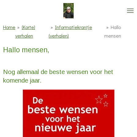
Ga
direct
naar
Home
»
(Korte)
»
Informatiekrantje
»
Hallo
de
verhalen
(verhalen)
mensen
hoofdinhoud
Hallo mensen,
Nog allemaal de beste wensen voor het
komende jaar.