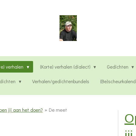
te) verhalen
(Korte) verhalen (dialect)
Gedichten
edichten
Verhalen/gedichtenbundels
(Be)scheurkalend
ben jij aan het doen?
»
De meet
Op
ji