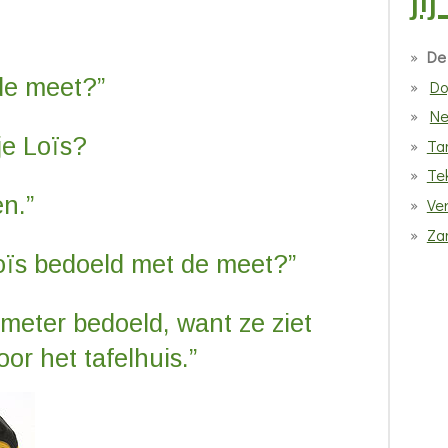
De
de meet?”
Do
Ne
je Loïs?
Ta
Te
n.”
Ve
Za
oïs bedoeld met de meet?”
imeter bedoeld, want ze ziet
r het tafelhuis.”