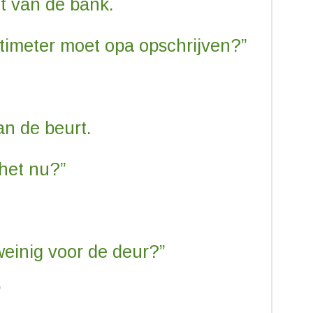
nt van de bank.
timeter moet opa opschrijven?”
n de beurt.
 het nu?”
 weinig voor de deur?”
”