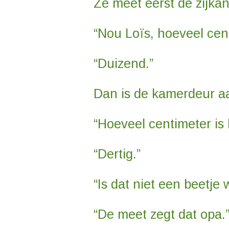
Ze meet eerst de zijka
“Nou Loïs, hoeveel cen
“Duizend.”
Dan is de kamerdeur aa
“Hoeveel centimeter is
“Dertig.”
“Is dat niet een beetje
“De meet zegt dat opa.