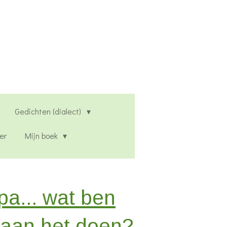
Gedichten (dialect)
er
Mijn boek
a... wat ben
j aan het doen?