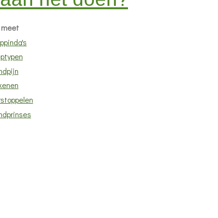
 meet
ppinda's
ptypen
ndpijn
kenen
rstoppelen
ndprinses