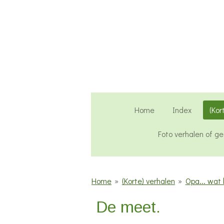
Ga
direct
naar
de
hoofdinhoud
Home
Index
(Kor
Foto verhalen of g
Home
»
(Korte) verhalen
»
Opa... wat 
De meet.