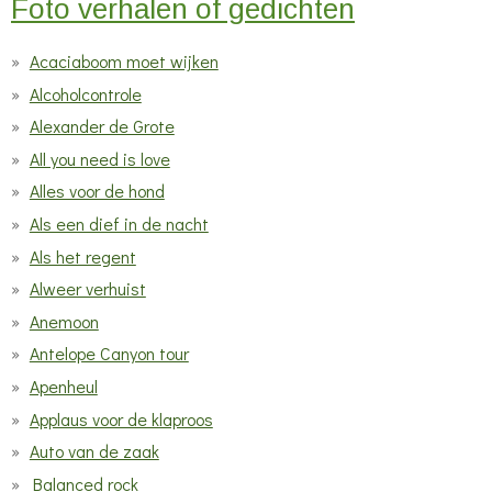
Foto verhalen of gedichten
e
r
Acaciaboom moet wijken
r
Alcoholcontrole
e
Alexander de Grote
n
All you need is love
Alles voor de hond
Als een dief in de nacht
Als het regent
Alweer verhuist
Anemoon
Antelope Canyon tour
Apenheul
Applaus voor de klaproos
Auto van de zaak
Balanced rock