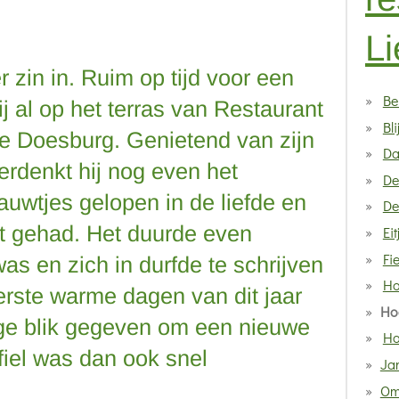
Li
zin in. Ruim op tijd voor een
Be
ij al op het terras van Restaurant
Bli
fde Doesburg. Genietend van zijn
Da
erdenkt hij nog even het
De
auwtjes gelopen in de liefde en
De
ct gehad. Het duurde even
Eit
Fi
as en zich in durfde te schrijven
Ho
eerste warme dagen van dit jaar
Hoe
e blik gegeven om een nieuwe
Ho
fiel was dan ook snel
Ja
Om