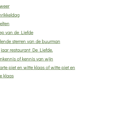
weer
hrikkeldag
elten
ep van de Liefde
llende sterren van de buurman
f jaar restaurant De Liefde.
nkennis of kennis van wijn
rte piet en witte klaas of witte piet en
e klaas