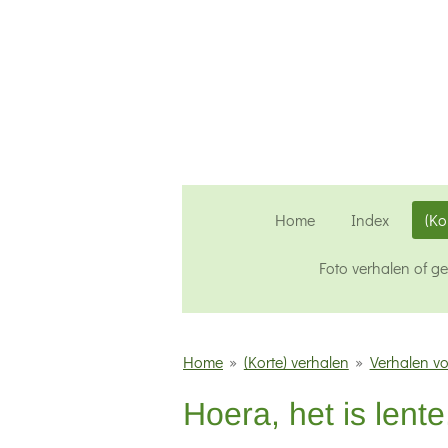
Ga
direct
naar
de
hoofdinhoud
Home
Index
(Ko
Foto verhalen of g
Home
»
(Korte) verhalen
»
Verhalen vo
Hoera, het is lente