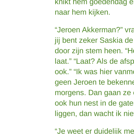
knikt hem goedendag en 
naar hem kijken.
“Jeroen Akkerman?” vra
jij bent zeker Saskia de 
door zijn stem heen. “H
laat.” “Laat? Als de afsp
ook.” “Ik was hier vanmo
geen Jeroen te bekenn
morgens. Dan gaan ze o
ook hun nest in de gaten.
liggen, dan wacht ik nie
“Je weet er duidelijk me