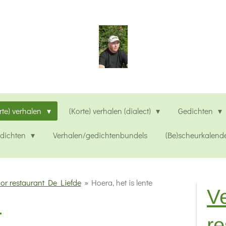
rte) verhalen
(Korte) verhalen (dialect)
Gedichten
edichten
Verhalen/gedichtenbundels
(Be)scheurkalend
or restaurant De Liefde
»
Hoera, het is lente
Ve
.
re