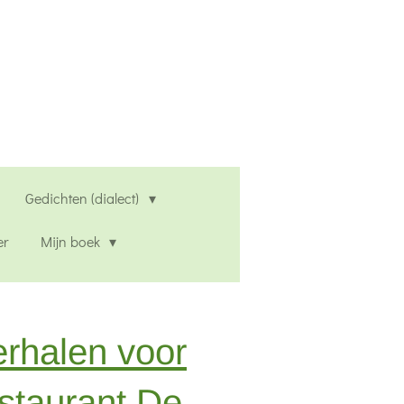
Gedichten (dialect)
er
Mijn boek
rhalen voor
staurant De