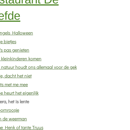
efde
ngels Halloween
je bietjes
's pas genieten
 kleinkinderen komen
 natuur houdt ons allemaal voor de gek
je, dacht het niet
ets met me mee
e heurt het eigenlijk
ra, het is lente
ornroosje
n de weerman
e Henk of tante Truus