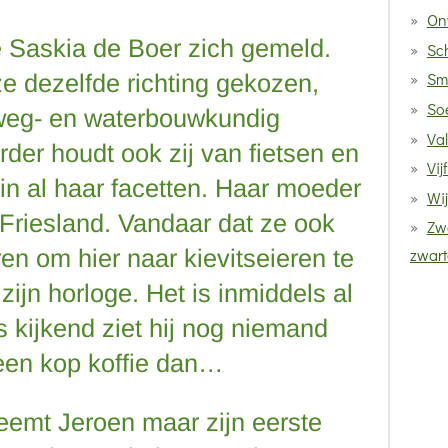
On
 Saskia de Boer zich gemeld.
Sc
Sm
e dezelfde richting gekozen,
So
 weg- en waterbouwkundig
Va
rder houdt ook zij van fietsen en
Vij
in al haar facetten. Haar moeder
Wij
 Friesland. Vandaar dat ze ook
Zwa
en om hier naar kievitseieren te
zwart
zijn horloge. Het is inmiddels al
s kijkend ziet hij nog niemand
een kop koffie dan…
eemt Jeroen maar zijn eerste