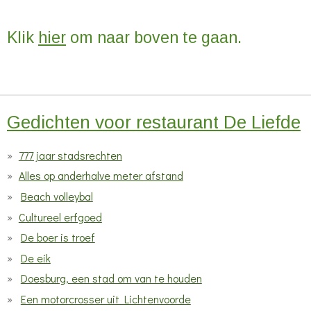
n
r
r
r
r
r
n
g
r
r
r
r
Klik
hier
om naar boven te gaan.
:
e
e
e
e
0
n
n
n
n
s
t
e
Gedichten voor restaurant De Liefde
r
777 jaar stadsrechten
r
e
Alles op anderhalve meter afstand
n
Beach volleybal
Cultureel erfgoed
De boer is troef
De eik
Doesburg, een stad om van te houden
Een motorcrosser uit Lichtenvoorde