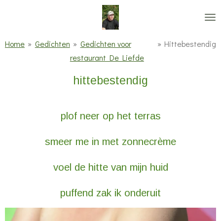
Ga
direct
naar
Home
»
Gedichten
»
Gedichten voor
»
Hittebestendig
de
restaurant De Liefde
hoofdinhoud
hittebestendig
plof neer op het terras
smeer me in met zonnecrème
voel de hitte van mijn huid
puffend zak ik onderuit