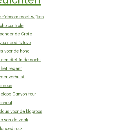
aciaboom moet wijken
oholcontrole
exander de Grote
 you need is love
es voor de hond
 een dief in de nacht
 het regent
eer verhuist
emoon
telope Canyon tour
enheul
laus voor de klaproos
to van de zaak
lanced rock