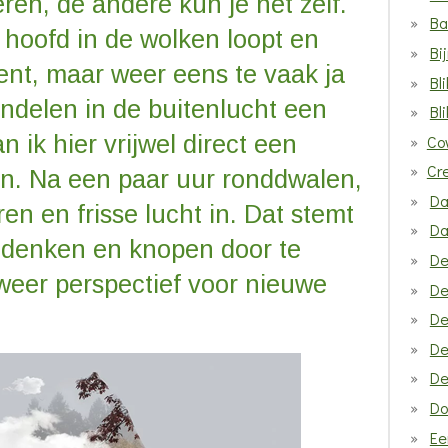
ren, de andere kun je het zelf.
Ba
 hoofd in de wolken loopt en
Bi
bent, maar weer eens te vaak ja
Bl
ndelen in de buitenlucht een
Bl
 ik hier vrijwel direct een
Co
Cr
in. Na een paar uur ronddwalen,
Da
ren en frisse lucht in. Dat stemt
Da
r denken en knopen door te
De
weer perspectief voor nieuwe
De
De
De
De
Do
Ee