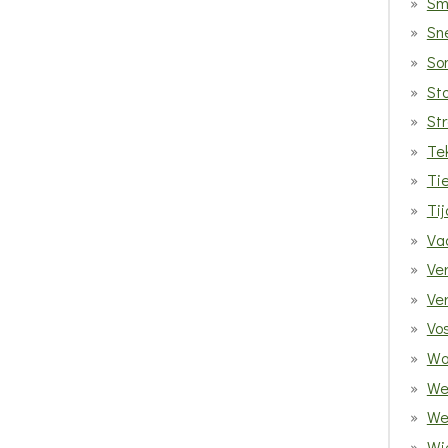
Sm
Sn
So
St
St
Te
Ti
Tij
Vad
Ve
Ve
Vo
Wa
We
We
Wi