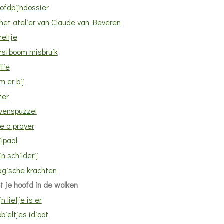
ofdpijndossier
 het atelier van Claude van Beveren
reltje
rstboom misbruik
ffie
m er bij
ter
venspuzzel
ke a prayer
jlpaal
jn schilderij
gische krachten
t je hoofd in de wolken
n liefje is er
bieltjes idioot