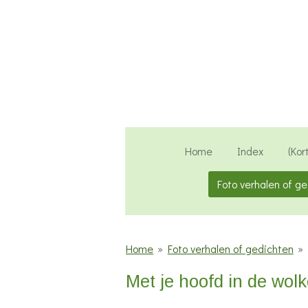
Ga
direct
naar
de
hoofdinhoud
Home
Index
(Kor
Foto verhalen of g
Home
»
Foto verhalen of gedichten
»
Met je hoofd in de wolk