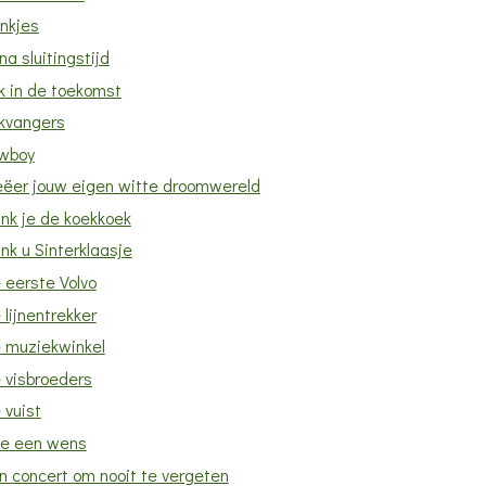
nkjes
jna sluitingstijd
ik in de toekomst
ikvangers
wboy
eëer jouw eigen witte droomwereld
nk je de koekkoek
nk u Sinterklaasje
 eerste Volvo
 lijnentrekker
 muziekwinkel
 visbroeders
 vuist
e een wens
n concert om nooit te vergeten