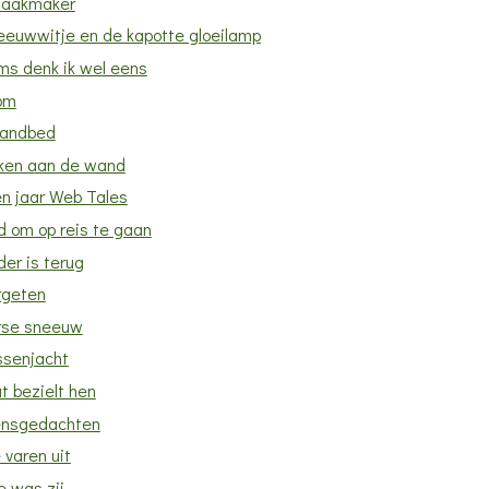
aakmaker
eeuwwitje en de kapotte gloeilamp
ms denk ik wel eens
om
randbed
ken aan de wand
en jaar Web Tales
d om op reis te gaan
er is terug
rgeten
rse sneeuw
ssenjacht
t bezielt hen
nsgedachten
 varen uit
e was zij