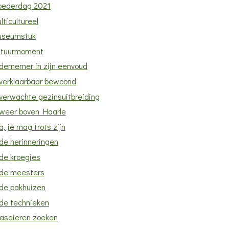
ederdag 2021
lticultureel
seumstuk
tuurmoment
dernemer in zijn eenvoud
verklaarbaar bewoond
verwachte gezinsuitbreiding
weer boven Haarle
, je mag trots zijn
de herinneringen
de kroegjes
de meesters
de pakhuizen
de technieken
aseieren zoeken