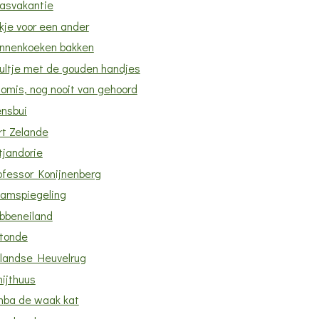
asvakantie
kje voor een ander
nnenkoeken bakken
ultje met de gouden handjes
lomis, nog nooit van gehoord
ensbui
rt Zelande
tjandorie
ofessor Konijnenberg
amspiegeling
bbeneiland
tonde
llandse Heuvelrug
hijthuus
mba de waak kat