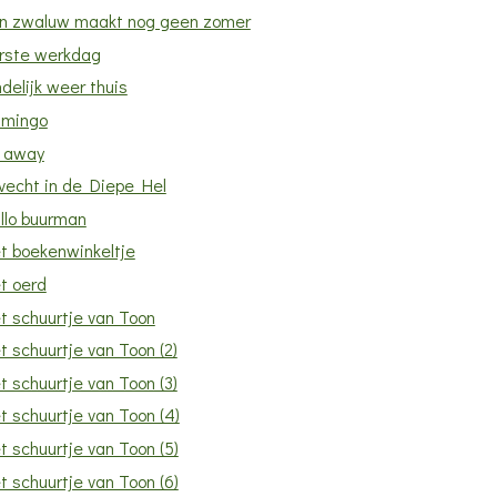
n zwaluw maakt nog geen zomer
rste werkdag
ndelijk weer thuis
amingo
y away
vecht in de Diepe Hel
llo buurman
t boekenwinkeltje
t oerd
t schuurtje van Toon
t schuurtje van Toon (2)
t schuurtje van Toon (3)
t schuurtje van Toon (4)
t schuurtje van Toon (5)
t schuurtje van Toon (6)