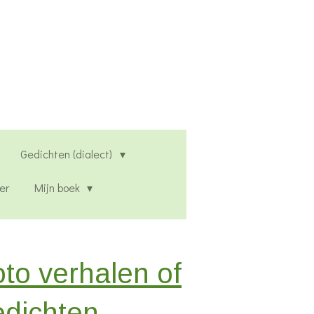
Gedichten (dialect)
er
Mijn boek
to verhalen of
edichten