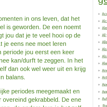
Ac
menten in ons leven, dat het
Alc
eel is geworden. De een noemt
Al
t jou dat je te veel hooi op de
All
All
t je eens nee moet leren
Als
 periode jou eerst een keer
Als
nee kan/durft te zeggen. In het
Alw
lf dan ook wel weer uit en krijg
An
in balans.
An
Ap
lijke periodes meegemaakt en
App
Au
er overeind gekrabbeld. De ene
Ba