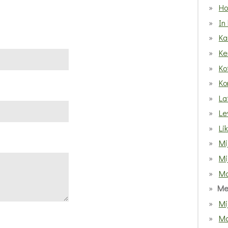
Ho
In
Ka
Ke
Ko
Ko
La
Le
Li
Mi
Mi
Ma
Me
Mij
Mo