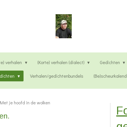
te) verhalen
(Korte) verhalen (dialect)
Gedichten
edichten
Verhalen/gedichtenbundels
(Be)scheurkalend
Met je hoofd in de wolken
Fo
en.
g