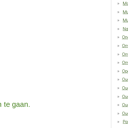
Mo
Mu
Mu
Na
On
On
On
On
Opa
Ou
Ou
Ou
 te gaan.
Ou
Ou
Pa