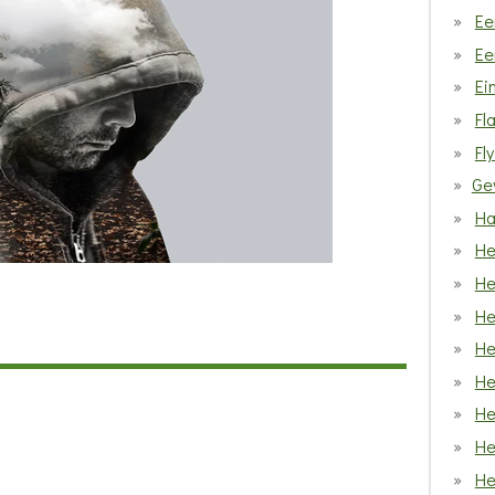
Ee
Ee
Ei
Fl
Fl
Ge
Ha
He
He
He
He
He
He
He
He