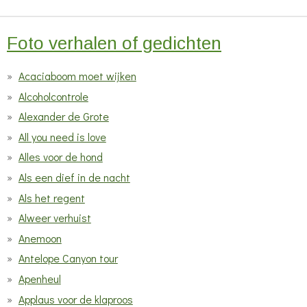
n
n
n
n
s
t
Foto verhalen of gedichten
e
r
Acaciaboom moet wijken
r
Alcoholcontrole
e
Alexander de Grote
n
All you need is love
Alles voor de hond
Als een dief in de nacht
Als het regent
Alweer verhuist
Anemoon
Antelope Canyon tour
Apenheul
Applaus voor de klaproos