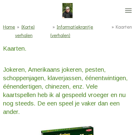
Ga
direct
naar
Home
»
(Korte)
»
Informatiekrantje
»
Kaarten
de
verhalen
(verhalen)
hoofdinhoud
Kaarten.
Jokeren, Amerikaans jokeren, pesten,
schoppenjagen, klaverjassen, éénentwintigen,
éénendertigen, chinezen, enz. Vele
kaartspellen heb ik al gespeeld vroeger en nu
nog steeds. De een speel je vaker dan een
ander.