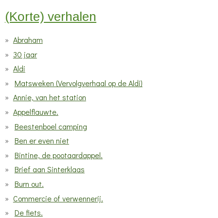
(Korte) verhalen
Abraham
30 jaar
Aldi
Matsweken (Vervolgverhaal op de Aldi)
Annie, van het station
Appelflauwte.
Beestenboel camping
Ben er even niet
Bintine, de pootaardappel.
Brief aan Sinterklaas
Burn out.
Commercie of verwennerij.
De fiets.