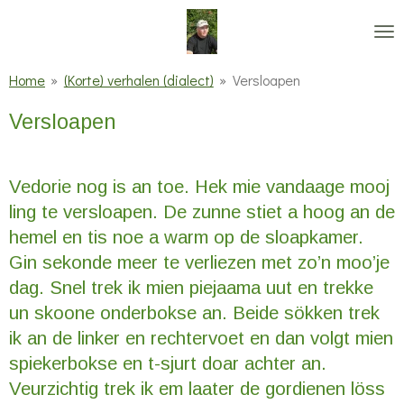
Ga
direct
naar
Home
»
(Korte) verhalen (dialect)
»
Versloapen
de
Versloapen
hoofdinhoud
Vedorie nog is an toe. Hek mie vandaage mooj
ling te versloapen. De zunne stiet a hoog an de
hemel en tis noe a warm op de sloapkamer.
Gin sekonde meer te verliezen met zo’n moo’je
dag. Snel trek ik mien piejaama uut en trekke
un skoone onderbokse an. Beide sökken trek
ik an de linker en rechtervoet en dan volgt mien
spiekerbokse en t-sjurt doar achter an.
Veurzichtig trek ik em laater de gordienen löss