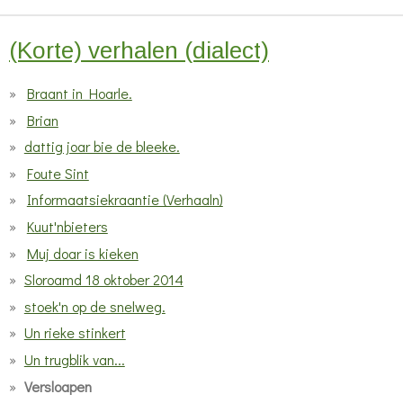
t
e
(Korte) verhalen (dialect)
r
Braant in Hoarle.
r
e
Brian
n
dattig joar bie de bleeke.
Foute Sint
Informaatsiekraantie (Verhaaln)
Kuut'nbieters
Muj doar is kieken
Sloroamd 18 oktober 2014
stoek'n op de snelweg.
Un rieke stinkert
Un trugblik van...
Versloapen