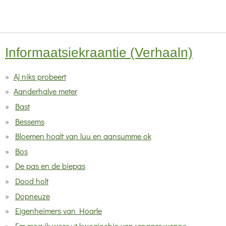
e
e
e
e
0
n
n
n
n
s
t
e
Informaatsiekraantie (Verhaaln)
r
Aj niks probeert
r
e
Aanderhalve meter
n
Bast
Bessems
Bloemen hoalt van luu en aansumme ok
Bos
De pas en de biepas
Dood holt
Dopneuze
Eigenheimers van Hoarle
Em mog ik weer ut kwoajochie van vrogger wenne