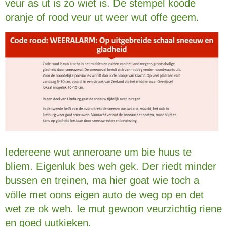
veur as ut is zo wiet is. De stempel koode
oranje of rood veur ut weer wut offe geem.
Iedereene wut anneroane um bie huus te
bliem. Eigenluk bes weh gek. Der riedt minder
bussen en treinen, ma hier goat wie toch a
völle met oons eigen auto de weg op en det
wet ze ok weh. Ie mut gewoon veurzichtig riene
en goed uutkieken.