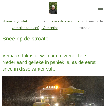
Ga
direct
naar
Home
»
(Korte)
»
Informaatsiekraantie
»
Snee op de
de
verhalen (dialect)
(Verhaaln)
stroate
hoofdinhoud
Snee op de stroate.
Vemaakeluk is ut weh um te ziene, hoe
Nederlaand gelieke in paniek is, as de eerst
snee in disse winter valt.