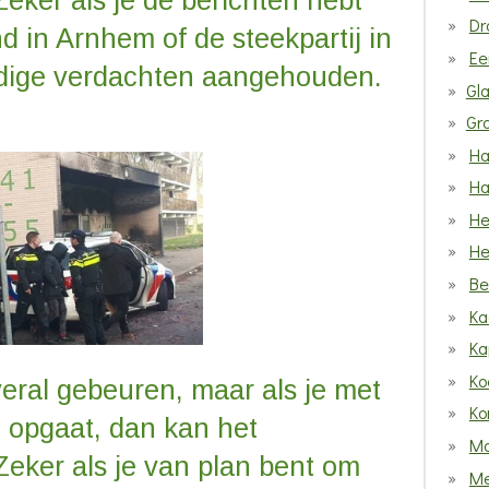
eker als je de berichten hebt
Dr
d in Arnhem of de steekpartij in
Ee
ugdige verdachten aangehouden.
Gl
Gro
Ha
Ha
He
He
Be
Ka
Ka
Ko
ral gebeuren, maar als je met
Ko
 opgaat, dan kan het
Ma
Zeker als je van plan bent om
Me