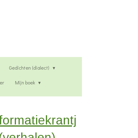
Gedichten (dialect)
er
Mijn boek
formatiekrantj
(verhalen)