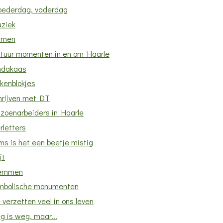
ederdag, vaderdag
ziek
amen
tuur momenten in en om Haarle
ndakaas
kenblokjes
hrijven met DT
izoenarbeiders in Haarle
rletters
ms is het een beetje mistig
jt
emmen
mbolische monumenten
verzetten veel in ons leven
g is weg, maar...