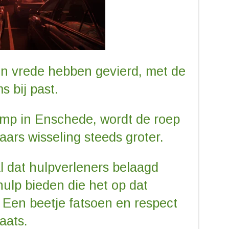
 in vrede hebben gevierd, met de
s bij past.
amp in Enschede, wordt de roep
aars wisseling steeds groter.
l dat hulpverleners belaagd
t hulp bieden die het op dat
Een beetje fatsoen en respect
laats.