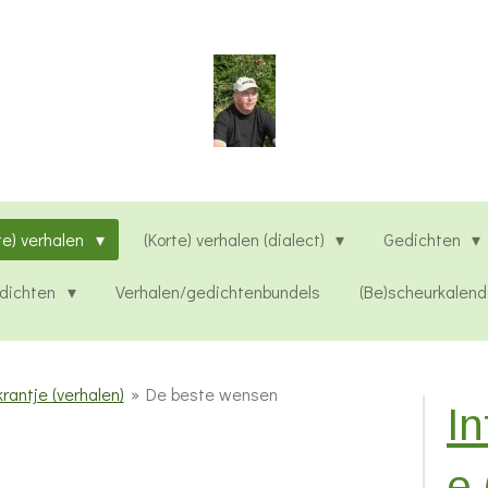
te) verhalen
(Korte) verhalen (dialect)
Gedichten
edichten
Verhalen/gedichtenbundels
(Be)scheurkalend
rantje (verhalen)
»
De beste wensen
In
e 