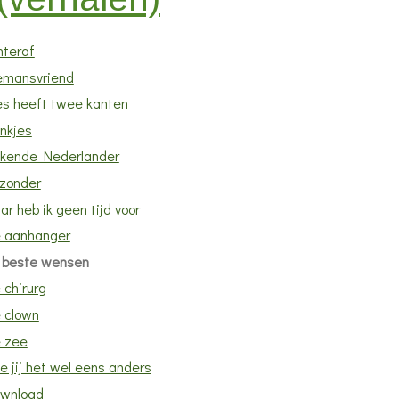
hteraf
lemansvriend
les heeft twee kanten
nkjes
kende Nederlander
jzonder
ar heb ik geen tijd voor
 aanhanger
 beste wensen
 chirurg
 clown
 zee
e jij het wel eens anders
wnload