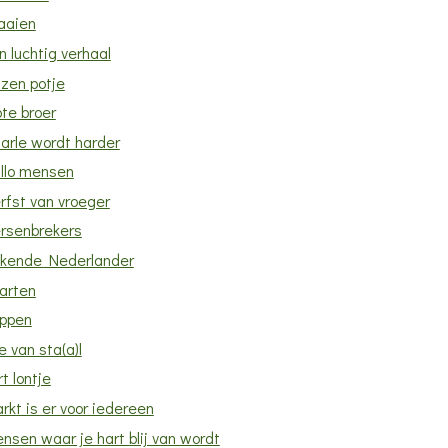
aaien
n luchtig verhaal
azen potje
te broer
arle wordt harder
llo mensen
rfst van vroeger
rsenbrekers
kende Nederlander
arten
ppen
e van sta(a)l
rt lontje
rkt is er voor iedereen
nsen waar je hart blij van wordt