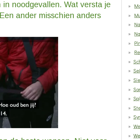
 in noodgevallen. Wat versta je
Mo
Een ander misschien anders
Mu
N
Na
Pi
Re
Sc
Se
Sie
So
Spi
St
Sy
We 
We