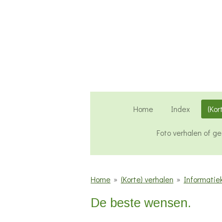
Ga
direct
naar
de
hoofdinhoud
Home
Index
(Kor
Foto verhalen of g
Home
»
(Korte) verhalen
»
Informatiek
De beste wensen.