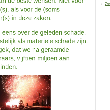
 van de beste wensen. Niet voor
Zoe
(s), als voor de (soms
r(s) in deze zaken.
t eens over de geleden schade.
stelijk als materiële schade zijn.
e gek, dat we na geraamde
ars, vijftien miljoen aan
inden.