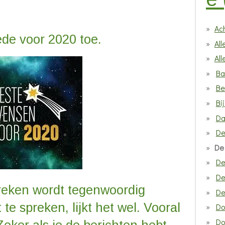
Ac
ede voor 2020 toe.
Al
Al
Ba
Be
Bi
Da
De
De
De
De
reken wordt tegenwoordig
De
 te spreken, lijkt het wel. Vooral
Do
Do