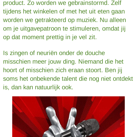
product. Zo worden we gebrainstormd. Zelf
tijdens het winkelen of met het uit eten gaan
worden we getrakteerd op muziek. Nu alleen
om je uitgavepatroon te stimuleren, omdat jij
op dat moment prettig in je vel zit.
Is zingen of neuriën onder de douche
misschien meer jouw ding. Niemand die het
hoort of misschien zich eraan stoort. Ben jij
soms het onbekende talent die nog niet ontdekt
is, dan kan natuurlijk ook.