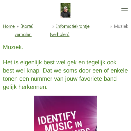
Ga
direct
naar
Home
»
(Korte)
»
Informatiekrantje
»
Muziek
de
verhalen
(verhalen)
hoofdinhoud
Muziek.
Het is eigenlijk best wel gek en tegelijk ook
best wel knap. Dat we soms door een of enkele
tonen een nummer van jouw favoriete band
gelijk herkennen.