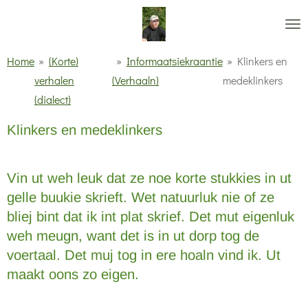
Ga
direct
naar
Home
»
(Korte)
»
Informaatsiekraantie
»
Klinkers en
de
verhalen
(Verhaaln)
medeklinkers
hoofdinhoud
(dialect)
Klinkers en medeklinkers
Vin ut weh leuk dat ze noe korte stukkies in ut
gelle buukie skrieft. Wet natuurluk nie of ze
bliej bint dat ik int plat skrief. Det mut eigenluk
weh meugn, want det is in ut dorp tog de
voertaal. Det muj tog in ere hoaln vind ik. Ut
maakt oons zo eigen.