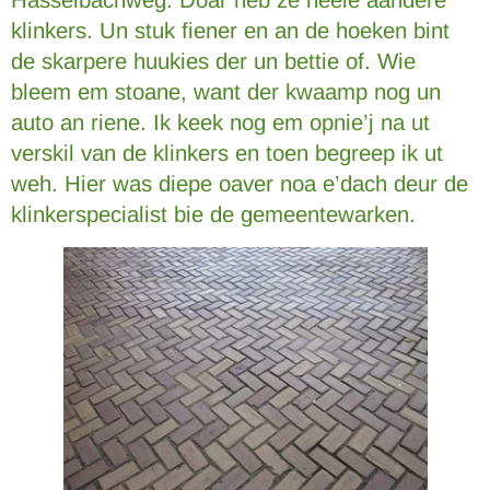
Hasselbachweg. Doar heb ze heele aandere
klinkers. Un stuk fiener en an de hoeken bint
de skarpere huukies der un bettie of. Wie
bleem em stoane, want der kwaamp nog un
auto an riene. Ik keek nog em opnie’j na ut
verskil van de klinkers en toen begreep ik ut
weh. Hier was diepe oaver noa e’dach deur de
klinkerspecialist bie de gemeentewarken.