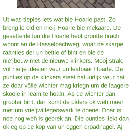
Ut was tiepies iets wat bie Hoarle past. Zo
breng ie old en nie-j Hoarle bie mekaare. De
gesettelde luu die Hoarle hebt grootte brach
woont an de Hasselbachweg, woar de skarpe
raanties der un bettie of bint en bie de
nie’jbouw met de nieuwe klinkers. Mooj strak,
vol nie’je ideejen veur un leafbaar Hoarle. De
punties op de klinkers steet natuurlijk veur dat
ze doar völle wichter mag kriegn um de laagere
skoole in leam te hoaln. As de wichter dan
grooter bint, dan komt de olders ok weh meer
met um vrie’jwillegerswark te doene. Doar is
noe nog weh is gebrek an. Die punties liekt dan
ok eg op de kop van un eggen droadnagel. Aj