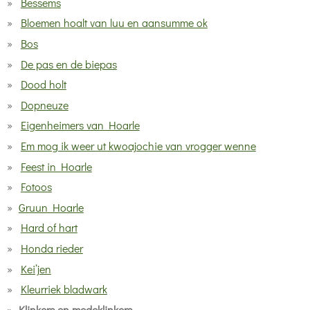
Bessems
Bloemen hoalt van luu en aansumme ok
Bos
De pas en de biepas
Dood holt
Dopneuze
Eigenheimers van Hoarle
Em mog ik weer ut kwoajochie van vrogger wenne
Feest in Hoarle
Fotoos
Gruun Hoarle
Hard of hart
Honda rieder
Kei’jen
Kleurriek bladwark
Klinkers en medeklinkers