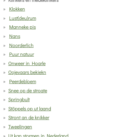
Klokken
Lust(deu)rum
Manneke pis
Nans
Noorderlich
Puur natuur
Onweer in Hoarle
Oojevaars bekiekn
Peerdebloem
Snee op de stroate
Springbult
Stöppels op ut laand
Stront an de knikker
Tweelingen
Ut kan stormen in Nederland