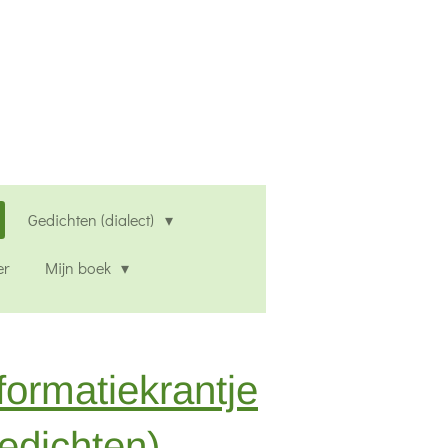
Gedichten (dialect)
er
Mijn boek
formatiekrantje
edichten)