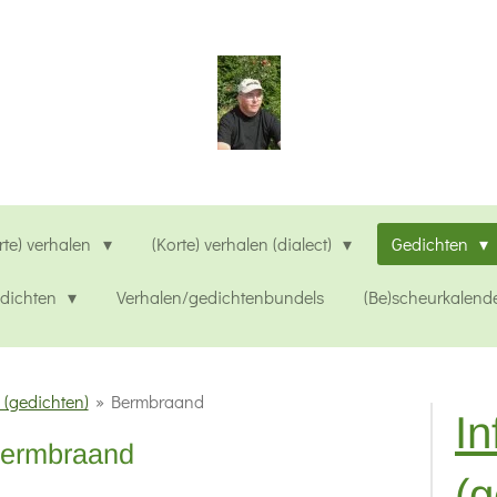
rte) verhalen
(Korte) verhalen (dialect)
Gedichten
edichten
Verhalen/gedichtenbundels
(Be)scheurkalend
 (gedichten)
»
Bermbraand
In
ermbraand
(g