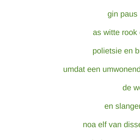
gin paus 
as witte rook
polietsie en 
umdat een umwonende 
de w
en slangen
noa elf van diss