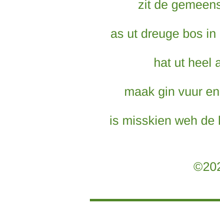
zit de gemeen
as ut dreuge bos in
hat ut heel
maak gin vuur en
is misskien weh de 
©202