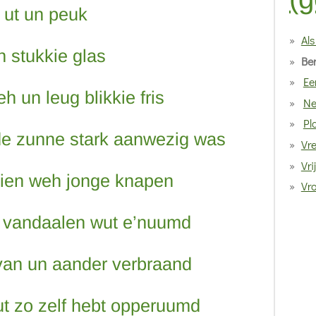
s ut un peuk
Al
n stukkie glas
Be
Ee
h un leug blikkie fris
Ne
Pl
de zunne stark aanwezig was
Vr
Vri
kien weh jonge knapen
Vro
s vandaalen wut e’nuumd
van un aander verbraand
 ut zo zelf hebt opperuumd