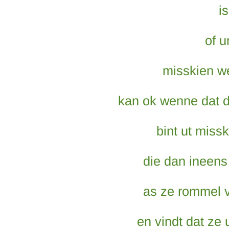
i
of u
misskien we
kan ok wenne dat 
bint ut miss
die dan ineen
as ze rommel 
en vindt dat ze