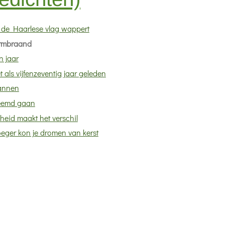
s de Haarlese vlag wappert
rmbraand
n jaar
t als vijfenzeventig jaar geleden
annen
eemd gaan
jheid maakt het verschil
eger kon je dromen van kerst