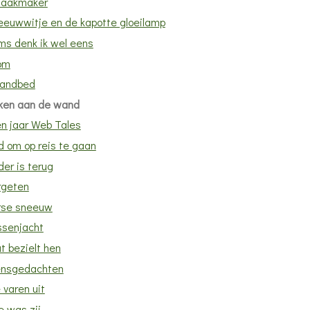
aakmaker
eeuwwitje en de kapotte gloeilamp
ms denk ik wel eens
om
randbed
ken aan de wand
en jaar Web Tales
d om op reis te gaan
er is terug
rgeten
rse sneeuw
ssenjacht
t bezielt hen
nsgedachten
 varen uit
e was zij