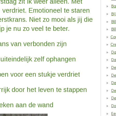
tdag zit ik weer alleen. Met
Ba
 verdriet. Emotioneel te staren
Bi
tkrans. Niet zo mooi als jij die
Bl
 je nu zo veel te beter.
Bl
Co
ans van verbonden zijn
Cr
Da
 uiteindelijk zelf ophangen
Da
De
pen voor een stukje verdriet
De
De
ijk door het leven te stappen
De
De
teken aan de wand
Do
Ee