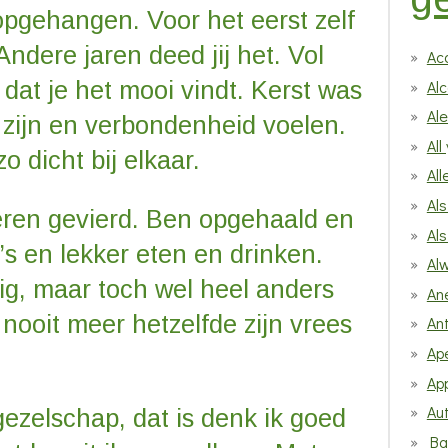
pgehangen. Voor het eerst zelf
Andere jaren deed jij het. Vol
Ac
Alc
 dat je het mooi vindt. Kerst was
Al
zijn en verbondenheid voelen.
All
 dicht bij elkaar.
All
Als
deren gevierd. Ben opgehaald en
Als
’s en lekker eten en drinken.
Alw
ig, maar toch wel heel anders
An
 nooit meer hetzelfde zijn vrees
An
Ap
App
Au
ezelschap, dat is denk ik goed
Ba