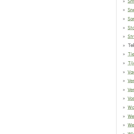
Sm
Sn
So
St
St
Te
Ti
Tij
Vad
Ve
Ve
Vo
Wa
We
We
Wi