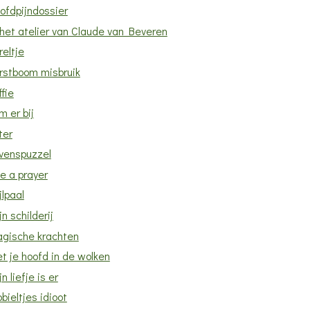
ofdpijndossier
 het atelier van Claude van Beveren
reltje
rstboom misbruik
ffie
m er bij
ter
venspuzzel
ke a prayer
jlpaal
jn schilderij
gische krachten
t je hoofd in de wolken
n liefje is er
bieltjes idioot