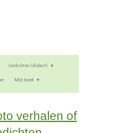
Gedichten (dialect)
er
Mijn boek
to verhalen of
edichten