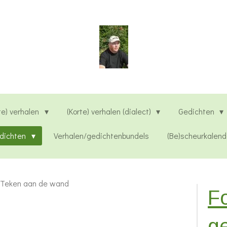
te) verhalen
(Korte) verhalen (dialect)
Gedichten
edichten
Verhalen/gedichtenbundels
(Be)scheurkalend
Teken aan de wand
Fo
g