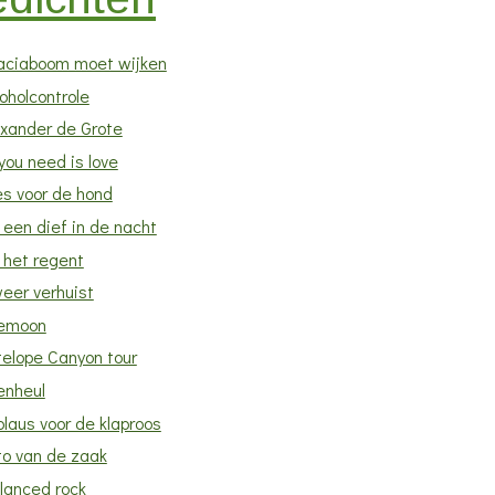
aciaboom moet wijken
oholcontrole
exander de Grote
 you need is love
es voor de hond
 een dief in de nacht
 het regent
eer verhuist
emoon
telope Canyon tour
enheul
laus voor de klaproos
to van de zaak
lanced rock