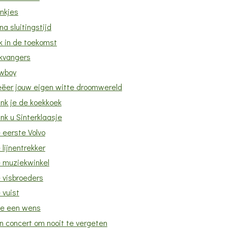
nkjes
jna sluitingstijd
ik in de toekomst
ikvangers
wboy
eëer jouw eigen witte droomwereld
nk je de koekkoek
nk u Sinterklaasje
 eerste Volvo
 lijnentrekker
 muziekwinkel
 visbroeders
 vuist
e een wens
n concert om nooit te vergeten