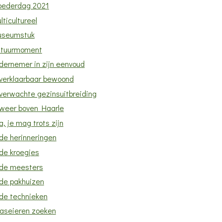
ederdag 2021
lticultureel
seumstuk
tuurmoment
dernemer in zijn eenvoud
verklaarbaar bewoond
verwachte gezinsuitbreiding
weer boven Haarle
, je mag trots zijn
de herinneringen
de kroegjes
de meesters
de pakhuizen
de technieken
aseieren zoeken