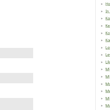
Ho
In
Ka
Ke
Ko
Ko
La
Le
Li
Mi
Mi
Ma
Me
Mij
Mo