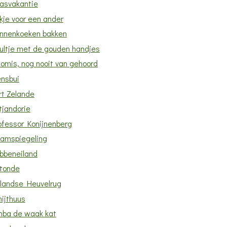
asvakantie
kje voor een ander
nnenkoeken bakken
ultje met de gouden handjes
lomis, nog nooit van gehoord
ensbui
rt Zelande
tjandorie
ofessor Konijnenberg
amspiegeling
bbeneiland
tonde
llandse Heuvelrug
hijthuus
mba de waak kat