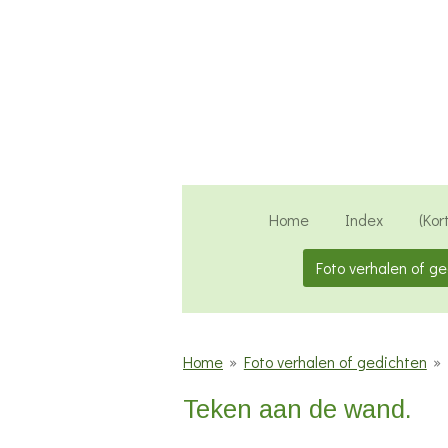
Ga
direct
naar
de
hoofdinhoud
Home
Index
(Kor
Foto verhalen of g
Home
»
Foto verhalen of gedichten
»
Teken aan de wand.