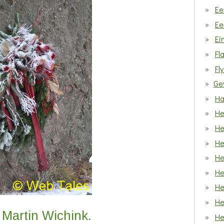
Ee
Ee
Ei
Fl
Fl
Ge
Ha
He
He
He
He
He
He
He
Martin Wichink.
He