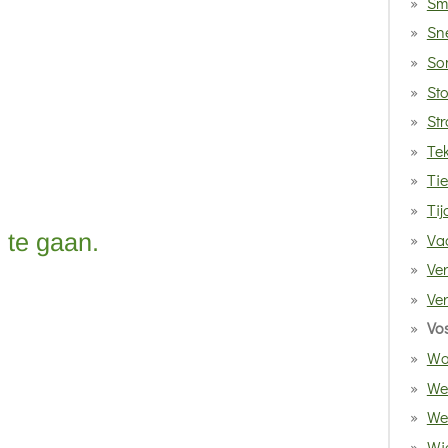
Sm
Sn
So
St
St
Te
Tie
Tij
te gaan.
Vad
Ve
Ve
Vo
Wat
We
We 
Wie