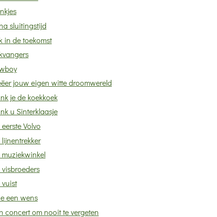
nkjes
na sluitingstijd
ik in de toekomst
ikvangers
wboy
eëer jouw eigen witte droomwereld
nk je de koekkoek
nk u Sinterklaasje
 eerste Volvo
 lijnentrekker
 muziekwinkel
 visbroeders
 vuist
e een wens
n concert om nooit te vergeten