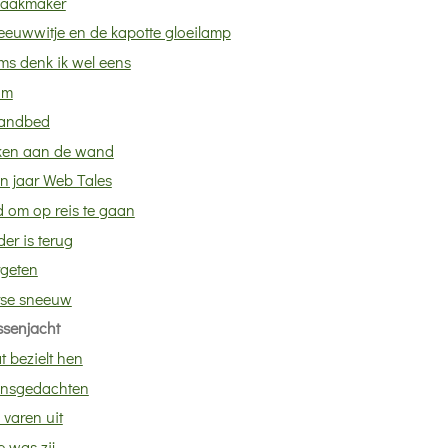
aakmaker
eeuwwitje en de kapotte gloeilamp
ms denk ik wel eens
om
randbed
ken aan de wand
n jaar Web Tales
d om op reis te gaan
er is terug
rgeten
rse sneeuw
ssenjacht
 bezielt hen
nsgedachten
varen uit
 was zij