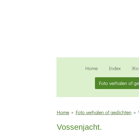
Ga
direct
naar
de
hoofdinhoud
Home
Index
(Ko
Foto verhalen of g
Home
»
Foto verhalen of gedichten
»
Vossenjacht.