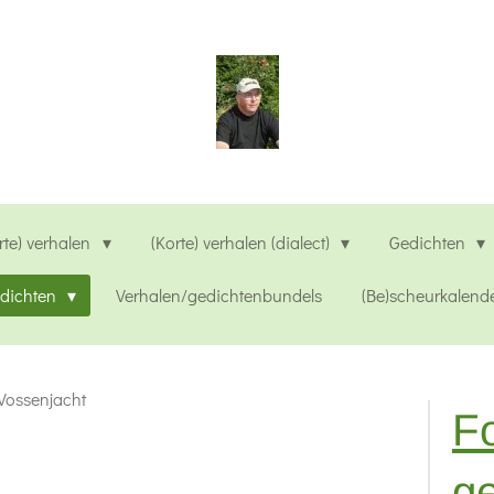
rte) verhalen
(Korte) verhalen (dialect)
Gedichten
edichten
Verhalen/gedichtenbundels
(Be)scheurkalend
Vossenjacht
Fo
g