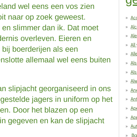
eland wel eens een vos zien
oit naar op zoek geweest.
Ac
Alc
r en slimmer dan ik. Dat moet
Al
ldernis overleven. Eieren en
All
bij boerderijen als een
All
nslotte allemaal wel eens buiten
Als
Als
Alw
n slipjacht georganiseerd in ons
An
estelde jagers in uniform op het
An
Ap
en. Door het blazen op een
Ap
in gegeven en kan de slipjacht
Au
Ba