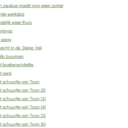
n zwaluw maakt nog geen zomer
rste werkdag
ndelijk weer thuis
amingo
y away
vecht in de Diepe Hel
llo buurman
t boekenwinkeltje
t oerd
t schuurtje van Toon
t schuurtje van Toon (2)
t schuurtje van Toon (3)
t schuurtje van Toon (4)
t schuurtje van Toon (5)
t schuurtje van Toon (6)