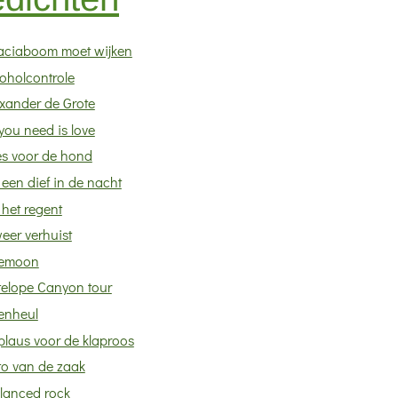
aciaboom moet wijken
oholcontrole
exander de Grote
 you need is love
es voor de hond
 een dief in de nacht
 het regent
eer verhuist
emoon
telope Canyon tour
enheul
plaus voor de klaproos
to van de zaak
lanced rock