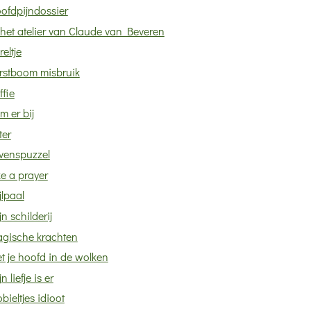
ofdpijndossier
 het atelier van Claude van Beveren
reltje
rstboom misbruik
ffie
m er bij
ter
venspuzzel
ke a prayer
jlpaal
jn schilderij
gische krachten
t je hoofd in de wolken
n liefje is er
bieltjes idioot