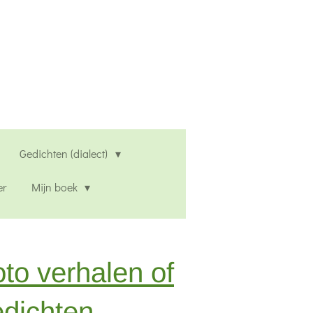
Gedichten (dialect)
er
Mijn boek
to verhalen of
edichten