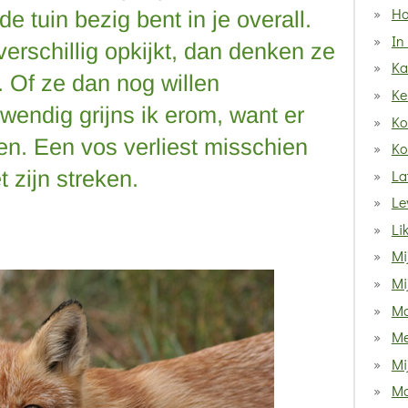
Ho
 tuin bezig bent in je overall.
In
verschillig opkijkt, dan denken ze
Ka
t. Of ze dan nog willen
Ke
endig grijns ik erom, want er
Ko
n. Een vos verliest misschien
Ko
La
t zijn streken.
Le
Li
Mi
Mi
Ma
Me
Mij
Mo