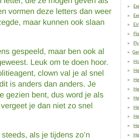
letter, die ze mogen geven als
Ee
n vormen deze letters dan weer
Ee
zegde, maar kunnen ook slaan
Ei
Fl
Fl
eens gespeeld, maar ben ook al
Ge
Ha
geweest. Leuk om te doen hoor.
He
litieagent, clown val je al snel
He
dit is anders dan anders. Je
He
 je gezien bent, dus word je als
He
vergeet je dan niet zo snel
He
He
He
steeds, als je tijdens zo’n
He