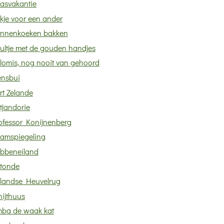
asvakantie
kje voor een ander
nnenkoeken bakken
ultje met de gouden handjes
lomis, nog nooit van gehoord
ensbui
rt Zelande
tjandorie
ofessor Konijnenberg
amspiegeling
bbeneiland
tonde
llandse Heuvelrug
hijthuus
mba de waak kat