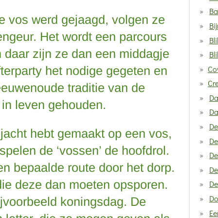
Ba
e vos werd gejaagd, volgen ze
Bij
ngeur. Het wordt een parcours
Bl
n daar zijn ze dan een middagje
Bl
Co
terparty het nodige gegeten en
Cr
euwenoude traditie van de
Da
o in leven gehouden.
Da
De
 jacht hebt gemaakt op een vos,
De
 spelen de ‘vossen’ de hoofdrol.
De
en bepaalde route door het dorp.
De
 die deze dan moeten opsporen.
De
Do
ijvoorbeeld koningsdag. De
Ee