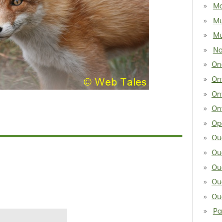
Mo
Mu
Mu
Na
On
On
On
On
Opa
Ou
Ou
Ou
Ou
Ou
Pa