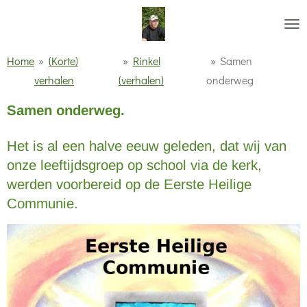
Ga
direct
naar
Home
»
(Korte)
»
Rinkel
»
Samen
de
verhalen
(verhalen)
onderweg
hoofdinhoud
Samen onderweg.
Het is al een halve eeuw geleden, dat wij van
onze leeftijdsgroep op school via de kerk,
werden voorbereid op de Eerste Heilige
Communie.