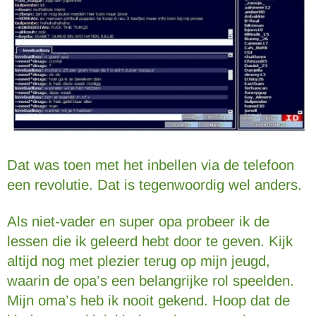
Dat was toen met het inbellen via de telefoon
een revolutie. Dat is tegenwoordig wel anders.
Als niet-vader en super opa probeer ik de
lessen die ik geleerd hebt door te geven. Kijk
altijd nog met plezier terug op mijn jeugd,
waarin de opa’s een belangrijke rol speelden.
Mijn oma’s heb ik nooit gekend. Hoop dat de