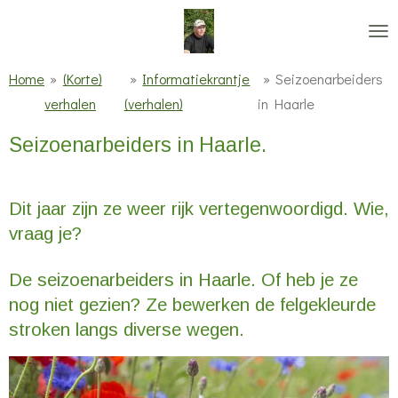
Ga
direct
naar
Home
»
(Korte)
»
Informatiekrantje
»
Seizoenarbeiders
de
verhalen
(verhalen)
in Haarle
hoofdinhoud
Seizoenarbeiders in Haarle.
Dit jaar zijn ze weer rijk vertegenwoordigd. Wie,
vraag je?
De seizoenarbeiders in Haarle. Of heb je ze
nog niet gezien? Ze bewerken de felgekleurde
stroken langs diverse wegen.