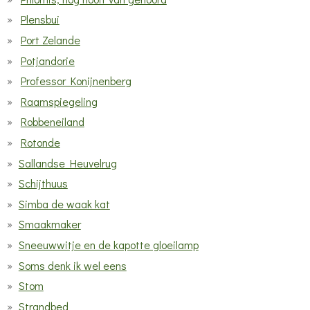
Plensbui
Port Zelande
Potjandorie
Professor Konijnenberg
Raamspiegeling
Robbeneiland
Rotonde
Sallandse Heuvelrug
Schijthuus
Simba de waak kat
Smaakmaker
Sneeuwwitje en de kapotte gloeilamp
Soms denk ik wel eens
Stom
Strandbed