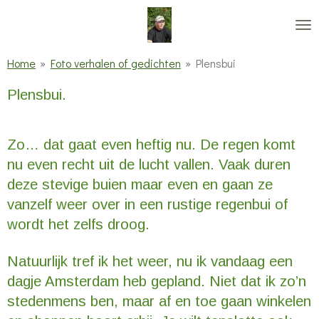
Ga
direct
naar
Home
»
Foto verhalen of gedichten
»
Plensbui
de
Plensbui.
hoofdinhoud
Zo… dat gaat even heftig nu. De regen komt
nu even recht uit de lucht vallen. Vaak duren
deze stevige buien maar even en gaan ze
vanzelf weer over in een rustige regenbui of
wordt het zelfs droog.
Natuurlijk tref ik het weer, nu ik vandaag een
dagje Amsterdam heb gepland. Niet dat ik zo’n
stedenmens ben, maar af en toe gaan winkelen