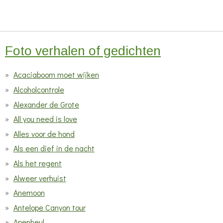
e
e
e
e
0
n
n
n
n
s
t
Foto verhalen of gedichten
e
r
Acaciaboom moet wijken
r
Alcoholcontrole
e
Alexander de Grote
n
All you need is love
Alles voor de hond
Als een dief in de nacht
Als het regent
Alweer verhuist
Anemoon
Antelope Canyon tour
Apenheul