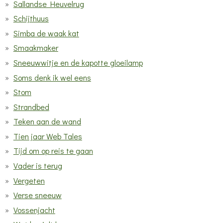
Sallandse Heuvelrug
Schijthuus
Simba de waak kat
Smaakmaker
Sneeuwwitje en de kapotte gloeilamp
Soms denk ik wel eens
Stom
Strandbed
Teken aan de wand
Tien jaar Web Tales
Tijd om op reis te gaan
Vader is terug
Vergeten
Verse sneeuw
Vossenjacht