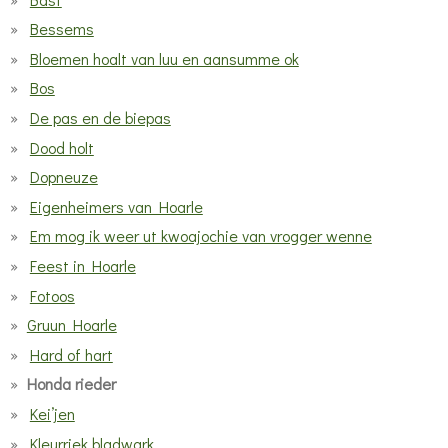
Bessems
Bloemen hoalt van luu en aansumme ok
Bos
De pas en de biepas
Dood holt
Dopneuze
Eigenheimers van Hoarle
Em mog ik weer ut kwoajochie van vrogger wenne
Feest in Hoarle
Fotoos
Gruun Hoarle
Hard of hart
Honda rieder
Kei’jen
Kleurriek bladwark