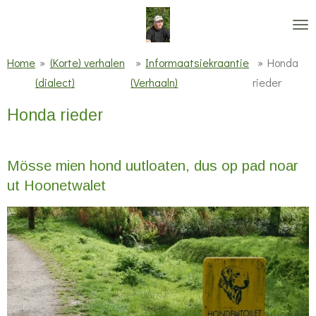
Ga
direct
naar
Home
»
(Korte) verhalen
»
Informaatsiekraantie
»
Honda
de
(dialect)
(Verhaaln)
rieder
hoofdinhoud
Honda rieder
Mösse mien hond uutloaten, dus op pad noar
ut Hoonetwalet