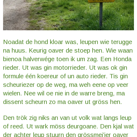
Noadat de hond kloar was, leupen wie terugge
na huus. Keurig oaver de stoep hen. Wie waan
bienoa halverwége toen ik um zag. Een Honda
rieder. Ut was gin motorrieder. Ut was ok gin
formule één koereur of un auto rieder. Tis gin
scheuriezer op de weg, ma weh eene op veer
wielen. Nee wil oe nie in de warre breng, ma
dissent scheurn zo ma oaver ut gröss hen.
Den trök zig niks an van ut volk wat langs leup
of reed. Ut wark möss deurgoane. Den kjal wat
der achter leup stuurn den grössmei’jer oaver