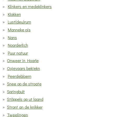
Klinkers en medeklinkers
Klokken
Lust(deu)rum
Manneke pis
Nans
Noorderlich
Puur natuur
Onweer in Hoarle
Oojevaars bekiekn
Peerdebloem
Snee op de stroate
Springbult
Stöppels op ut laand
Stront an de knikker
Tweelingen