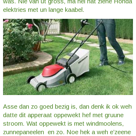
was. Nie van ut gröss, ma hei hat ziene Honda
elektries met un lange kaabel.
Asse dan zo goed bezig is, dan denk ik ok weh
datte dit apperaat oppewekt hef met gruune
stroom. Wat oppewekt is met windmoolens,
zunnepaneelen en zo. Noe hek a weh e’zeene