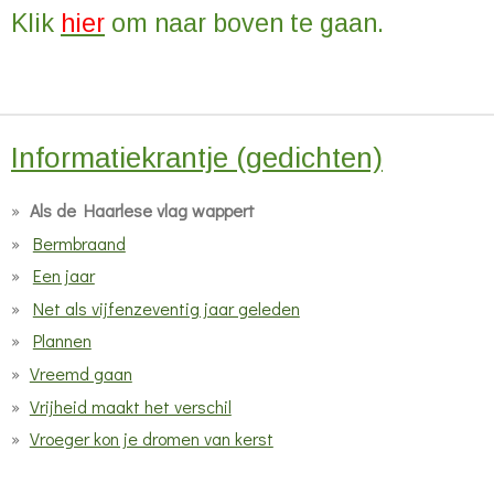
e
e
e
e
Klik
hier
om naar boven te gaan.
0
n
n
n
n
s
t
e
r
Informatiekrantje (gedichten)
r
Als de Haarlese vlag wappert
e
Bermbraand
n
Een jaar
Net als vijfenzeventig jaar geleden
Plannen
Vreemd gaan
Vrijheid maakt het verschil
Vroeger kon je dromen van kerst