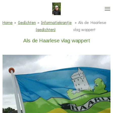
Ga
direct
naar
Home
»
Gedichten
»
Informatiekrantje
»
Als de Haarlese
de
(gedichten)
vlag wappert
hoofdinhoud
Als de Haarlese vlag wappert