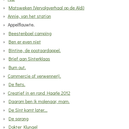
Matsweken (Vervolgverhaal op de Aldi)
Annie, van het station
Appelflauwte.
Beestenboel camping
Ben er even niet
Bintine, de pootaardappel.
Brief aan Sinterklaas
Burn out.
Commercie of verwennerij.
De fiets.
Creatief in en rond Haarle 2012
Daarom ben ik molenaar, mam.
De Sint komt later...
De sprong
Dokter Klungel