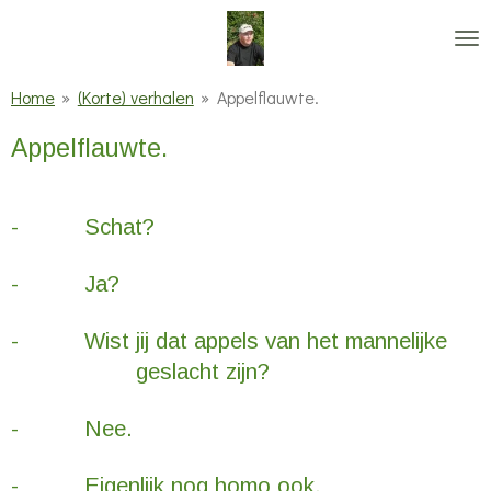
Ga
direct
naar
Home
»
(Korte) verhalen
»
Appelflauwte.
de
Appelflauwte.
hoofdinhoud
- Schat?
- Ja?
- Wist jij dat appels van het mannelijke
geslacht zijn?
- Nee.
- Eigenlijk nog homo ook.