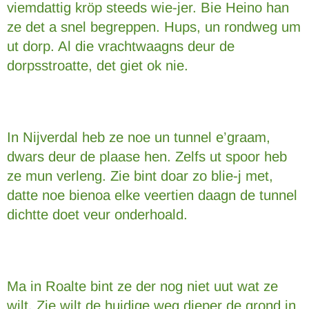
viemdattig kröp steeds wie-jer. Bie Heino han
ze det a snel begreppen. Hups, un rondweg um
ut dorp. Al die vrachtwaagns deur de
dorpsstroatte, det giet ok nie.
In Nijverdal heb ze noe un tunnel e’graam,
dwars deur de plaase hen. Zelfs ut spoor heb
ze mun verleng. Zie bint doar zo blie-j met,
datte noe bienoa elke veertien daagn de tunnel
dichtte doet veur onderhoald.
Ma in Roalte bint ze der nog niet uut wat ze
wilt. Zie wilt de huidige weg dieper de grond in