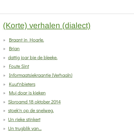
n
n
n
n
s
t
(Korte) verhalen (dialect)
e
r
Braant in Hoarle.
r
Brian
e
dattig joar bie de bleeke.
n
Foute Sint
Informaatsiekraantie (Verhaaln)
Kuut'nbieters
Muj doar is kieken
Sloroamd 18 oktober 2014
stoek'n op de snelweg.
Un rieke stinkert
Un trugblik van...