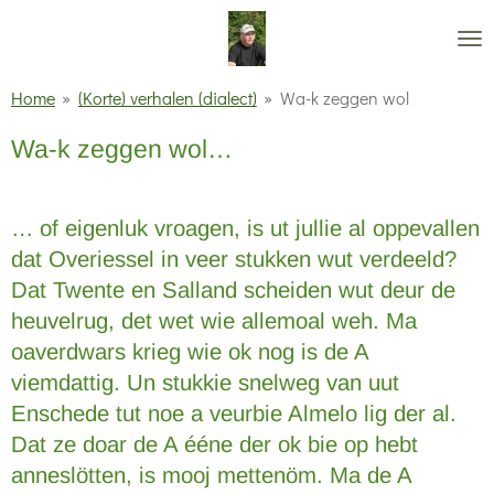
Ga
direct
naar
Home
»
(Korte) verhalen (dialect)
»
Wa-k zeggen wol
de
Wa-k zeggen wol…
hoofdinhoud
… of eigenluk vroagen, is ut jullie al oppevallen
dat Overiessel in veer stukken wut verdeeld?
Dat Twente en Salland scheiden wut deur de
heuvelrug, det wet wie allemoal weh. Ma
oaverdwars krieg wie ok nog is de A
viemdattig. Un stukkie snelweg van uut
Enschede tut noe a veurbie Almelo lig der al.
Dat ze doar de A ééne der ok bie op hebt
anneslötten, is mooj mettenöm. Ma de A