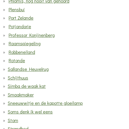
Phlomis, nog nooit van gehoord
Plensbui
Port Zelande
Potjandorie
Professor Konijnenberg
Raamspiegeling
Robbeneiland
Rotonde
Sallandse Heuvelrug
Schijthuus
Simba de waak kat
Smaakmaker
Sneeuwwitje en de kapotte gloeilamp
Soms denk ik wel eens
Stom
Strandbed