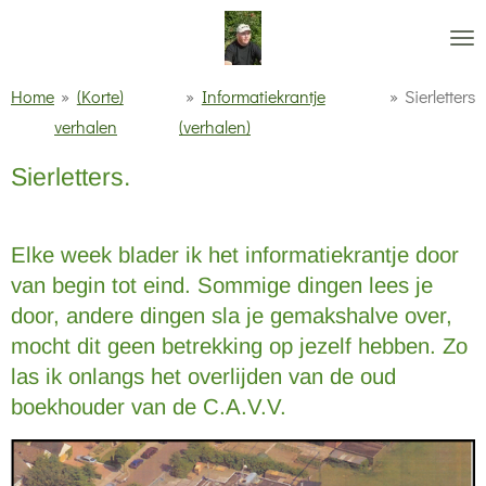
Ga
direct
naar
Home
»
(Korte)
»
Informatiekrantje
»
Sierletters
de
verhalen
(verhalen)
hoofdinhoud
Sierletters.
Elke week blader ik het informatiekrantje door
van begin tot eind. Sommige dingen lees je
door, andere dingen sla je gemakshalve over,
mocht dit geen betrekking op jezelf hebben. Zo
las ik onlangs het overlijden van de oud
boekhouder van de C.A.V.V.