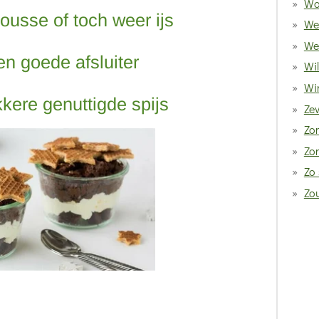
Wa
usse of toch weer ijs
We
We
een goede afsluiter
Wi
Win
kkere genuttigde spijs
Ze
Zom
Zo
Zo 
Zo