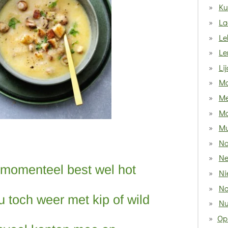
Ku
La
Le
Le
Li
Ma
Me
Mo
M
Na
Ne
 momenteel best wel hot
Ni
No
u toch weer met kip of wild
Nu
Op 