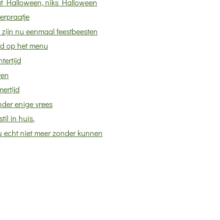
t Halloween, niks Halloween
erpraatje
 zijn nu eenmaal feestbeesten
ld op het menu
tertijd
ven
ertijd
nder enige vrees
stil in huis.
u echt niet meer zonder kunnen