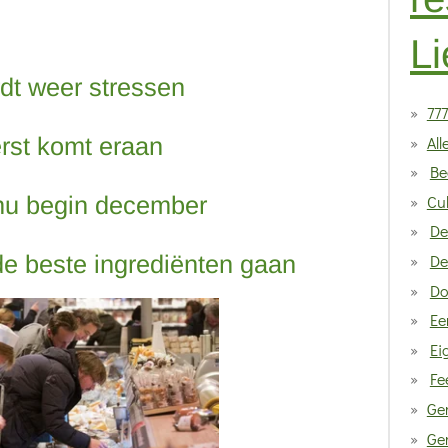
Li
dt weer stressen
777
All
rst komt eraan
Be
Cul
 nu begin december
De
De
 de beste ingrediënten gaan
Do
Ee
Ei
Fe
Ge
Gen