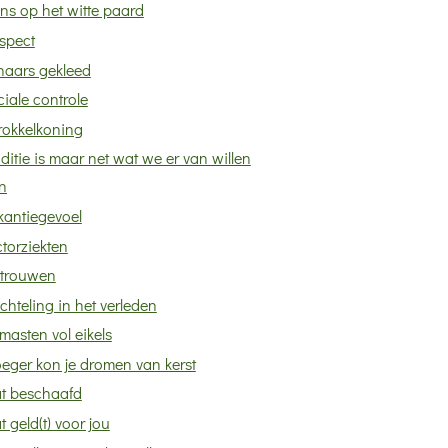
ins op het witte paard
spect
haars gekleed
iale controle
rokkelkoning
ditie is maar net wat we er van willen
n
kantiegevoel
torziekten
rtrouwen
chteling in het verleden
masten vol eikels
eger kon je dromen van kerst
t beschaafd
 geld(t) voor jou