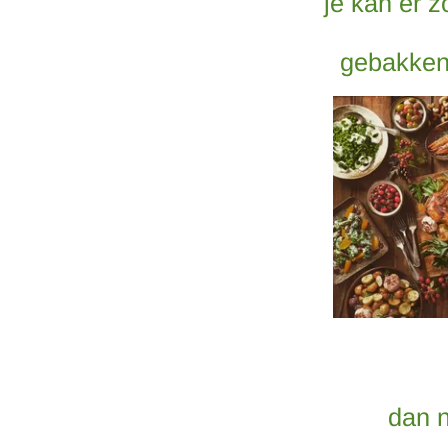
je kan er 
gebakken,
dan n