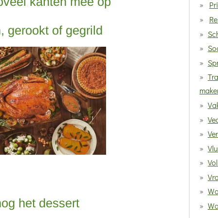
zoveel kanten mee op
Pr
Re
 gerookt of gegrild
Sc
Soc
Sp
Tra
make
Va
Vec
Ve
Vlu
Vol
Vro
Wa
og het dessert
Wat