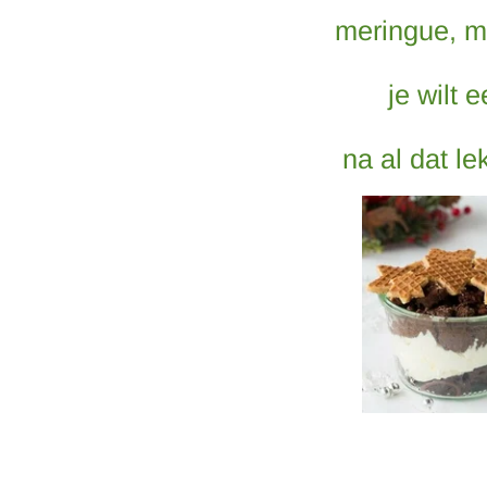
meringue, mo
je wilt 
na al dat le