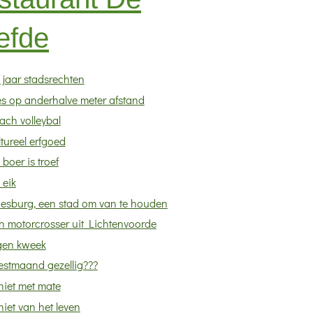
efde
 jaar stadsrechten
es op anderhalve meter afstand
ach volleybal
tureel erfgoed
 boer is troef
 eik
esburg, een stad om van te houden
n motorcrosser uit Lichtenvoorde
gen kweek
estmaand gezellig???
niet met mate
iet van het leven