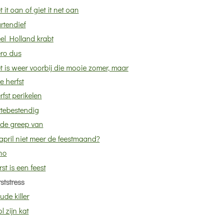
t it oan of giet it net oan
rtendief
el Holland krabt
ro dus
t is weer voorbij die mooie zomer, maar
e herfst
rfst perikelen
ttebestendig
 de greep van
 april niet meer de feestmaand?
no
rst is een feest
ststress
ude killer
l zijn kat