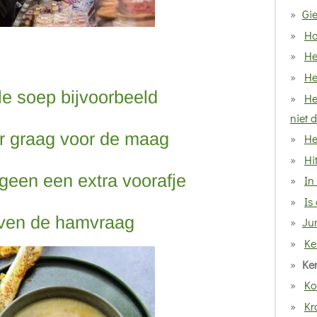
Gie
Ha
He
He
e soep bijvoorbeeld
He
niet d
ar graag voor de maag
He
Hi
 geen een extra voorafje
In
Is
even de hamvraag
Ju
Ke
Ker
Ko
Kro