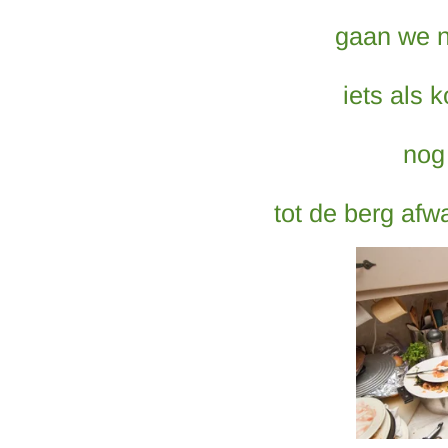
gaan we n
iets als 
nog
tot de berg afw