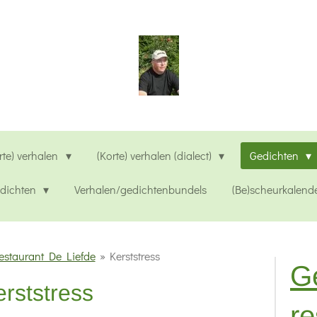
rte) verhalen
(Korte) verhalen (dialect)
Gedichten
edichten
Verhalen/gedichtenbundels
(Be)scheurkalend
estaurant De Liefde
»
Kerststress
G
erststress
re