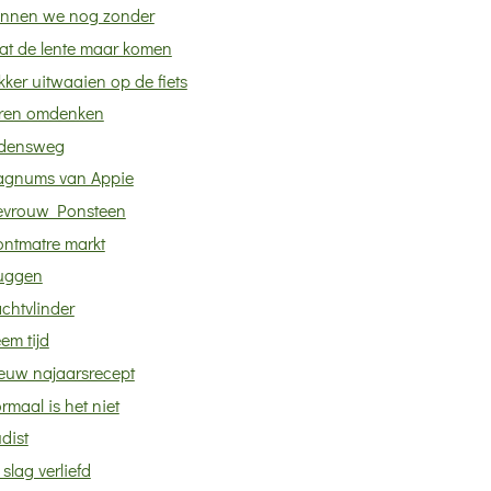
nnen we nog zonder
at de lente maar komen
kker uitwaaien op de fiets
ren omdenken
jdensweg
gnums van Appie
vrouw Ponsteen
ntmatre markt
uggen
chtvlinder
em tijd
euw najaarsrecept
rmaal is het niet
dist
slag verliefd