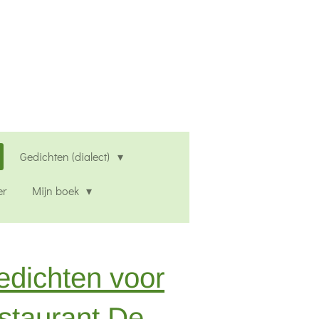
Gedichten (dialect)
er
Mijn boek
edichten voor
staurant De