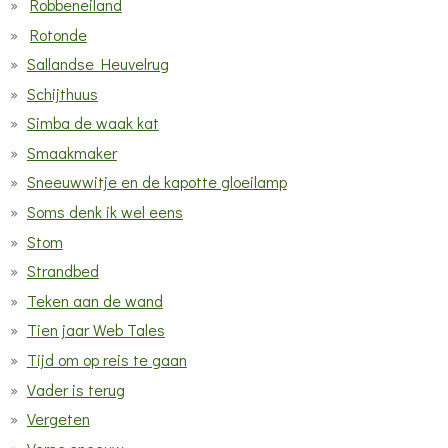
Robbeneiland
Rotonde
Sallandse Heuvelrug
Schijthuus
Simba de waak kat
Smaakmaker
Sneeuwwitje en de kapotte gloeilamp
Soms denk ik wel eens
Stom
Strandbed
Teken aan de wand
Tien jaar Web Tales
Tijd om op reis te gaan
Vader is terug
Vergeten