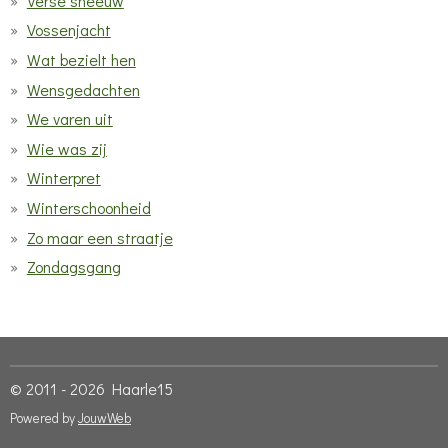
Verse sneeuw
Vossenjacht
Wat bezielt hen
Wensgedachten
We varen uit
Wie was zij
Winterpret
Winterschoonheid
Zo maar een straatje
Zondagsgang
© 2011 - 2026 Haarle15
Powered by
JouwWeb