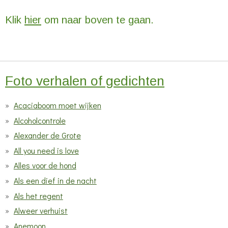
r
r
r
r
r
g
r
r
r
r
Klik
hier
om naar boven te gaan.
:
e
e
e
e
1
n
n
n
n
s
t
Foto verhalen of gedichten
e
r
Acaciaboom moet wijken
Alcoholcontrole
Alexander de Grote
All you need is love
Alles voor de hond
Als een dief in de nacht
Als het regent
Alweer verhuist
Anemoon