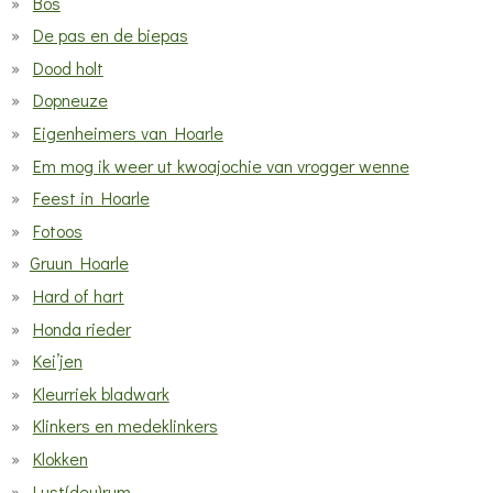
Bos
De pas en de biepas
Dood holt
Dopneuze
Eigenheimers van Hoarle
Em mog ik weer ut kwoajochie van vrogger wenne
Feest in Hoarle
Fotoos
Gruun Hoarle
Hard of hart
Honda rieder
Kei’jen
Kleurriek bladwark
Klinkers en medeklinkers
Klokken
Lust(deu)rum