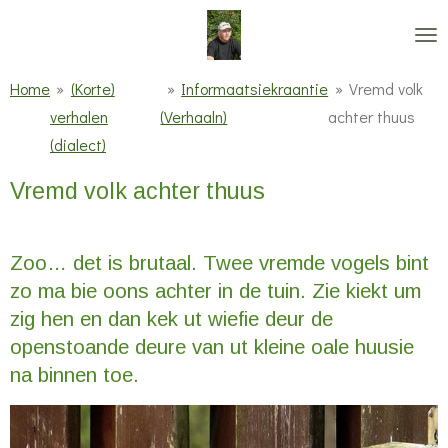
Ga
direct
naar
Home
»
(Korte)
»
Informaatsiekraantie
»
Vremd volk
de
verhalen
(Verhaaln)
achter thuus
hoofdinhoud
(dialect)
Vremd volk achter thuus
Zoo… det is brutaal. Twee vremde vogels bint
zo ma bie oons achter in de tuin. Zie kiekt um
zig hen en dan kek ut wiefie deur de
openstoande deure van ut kleine oale huusie
na binnen toe.