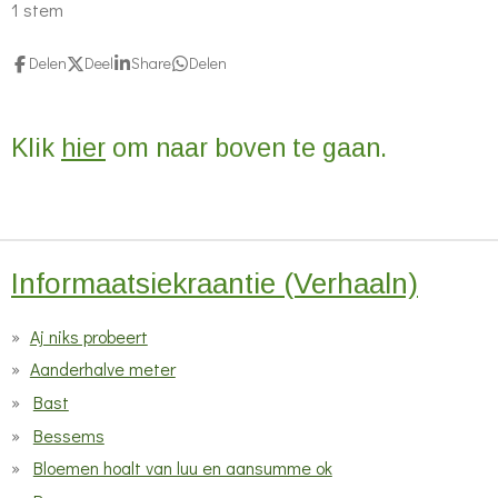
s
s
s
s
s
e
1 stem
t
t
t
t
t
t
m
m
i
e
e
e
e
e
Delen
Deel
Share
Delen
e
n
r
r
r
r
r
n
g
r
r
r
r
Klik
hier
om naar boven te gaan.
:
e
e
e
e
2
n
n
n
n
s
t
e
Informaatsiekraantie (Verhaaln)
r
Aj niks probeert
r
e
Aanderhalve meter
n
Bast
Bessems
Bloemen hoalt van luu en aansumme ok