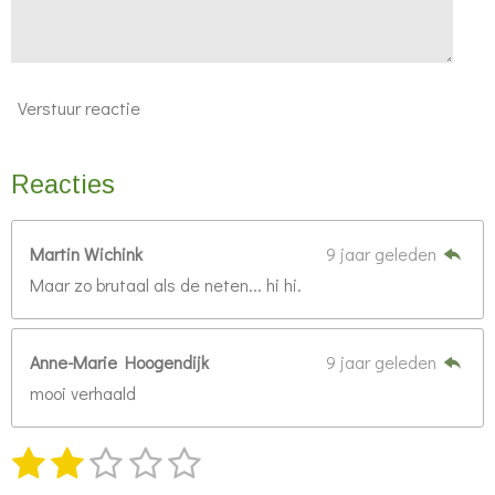
Verstuur reactie
Reacties
Martin Wichink
9 jaar geleden
Maar zo brutaal als de neten... hi hi.
Anne-Marie Hoogendijk
9 jaar geleden
mooi verhaald
1
2
3
4
5
S
R
t
a