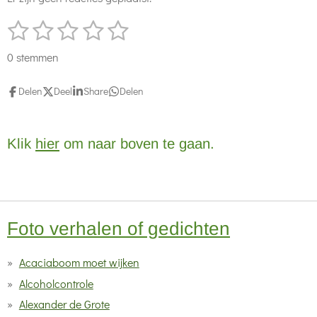
1
2
3
4
5
S
R
t
s
s
s
s
s
a
e
0 stemmen
t
t
t
t
t
t
m
m
i
e
e
e
e
e
Delen
Deel
Share
Delen
e
n
r
r
r
r
r
n
g
r
r
r
r
Klik
hier
om naar boven te gaan.
:
e
e
e
e
0
n
n
n
n
s
t
Foto verhalen of gedichten
e
r
Acaciaboom moet wijken
r
Alcoholcontrole
e
Alexander de Grote
n