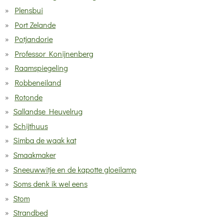
Plensbui
Port Zelande
Potjandorie
Professor Konijnenberg
Raamspiegeling
Robbeneiland
Rotonde
Sallandse Heuvelrug
Schijthuus
Simba de waak kat
Smaakmaker
Sneeuwwitje en de kapotte gloeilamp
Soms denk ik wel eens
Stom
Strandbed