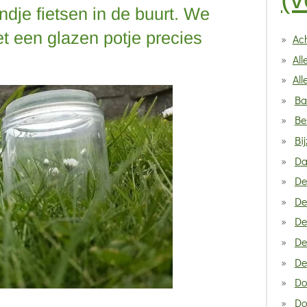
ndje fietsen in de buurt. We
t een glazen potje precies
Ach
Al
All
Ba
Be
Bi
Da
De
De
De
De
De
Do
Do