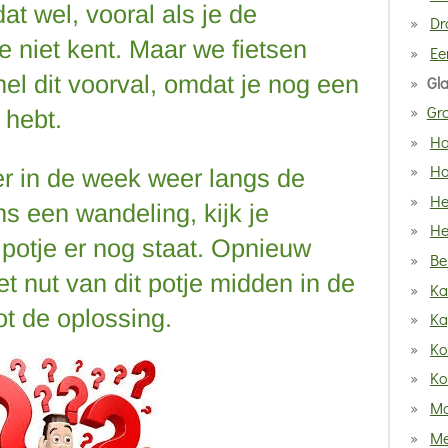
at wel, vooral als je de
Dr
 niet kent. Maar we fietsen
Ee
nel dit voorval, omdat je nog een
Gla
Gro
 hebt.
Ha
Ha
er in de week weer langs de
He
ns een wandeling, kijk je
He
potje er nog staat. Opnieuw
Be
het nut van dit potje midden in de
Ka
ot de oplossing.
Ka
Ko
Ko
Ma
Me