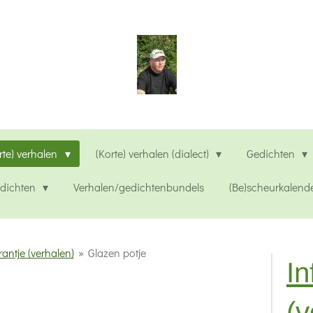
rte) verhalen
(Korte) verhalen (dialect)
Gedichten
edichten
Verhalen/gedichtenbundels
(Be)scheurkalend
rantje (verhalen)
»
Glazen potje
In
(v