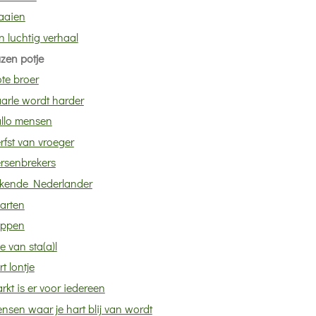
aaien
n luchtig verhaal
zen potje
te broer
arle wordt harder
llo mensen
rfst van vroeger
rsenbrekers
kende Nederlander
arten
ppen
e van sta(a)l
rt lontje
rkt is er voor iedereen
nsen waar je hart blij van wordt