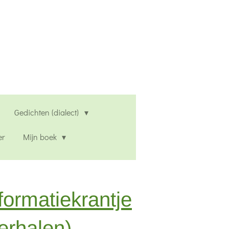
Gedichten (dialect)
er
Mijn boek
formatiekrantje
erhalen)