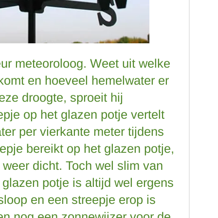
ur meteoroloog. Weet uit welke
komt en hoeveel hemelwater er
ze droogte, sproeit hij
epje op het glazen potje vertelt
er per vierkante meter tijdens
eepje bereikt op het glazen potje,
 weer dicht. Toch wel slim van
glazen potje is altijd wel ergens
sloop en een streepje erop is
een nog een zonnewijzer voor de