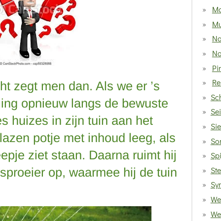
Mo
Mu
N
Na
Pi
Re
ht zegt men dan. Als we er ’s
Sc
ing opnieuw langs de bewuste
Se
s huizes in zijn tuin aan het
Sie
glazen potje met inhoud leeg, als
Som
eepje ziet staan. Daarna ruimt hij
Spi
St
sproeier op, waarmee hij de tuin
Sy
We 
Weg