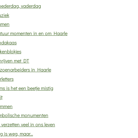
ederdag, vaderdag
ziek
amen
tuur momenten in en om Haarle
ndakaas
kenblokjes
hrijven met DT
izoenarbeiders in Haarle
rletters
s is het een beetje mistig
jt
emmen
mbolische monumenten
verzetten veel in ons leven
 is weg, maar...