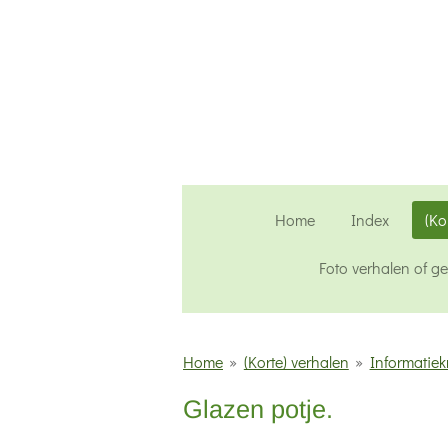
Ga
direct
naar
de
hoofdinhoud
Home
Index
(Ko
Foto verhalen of g
Home
»
(Korte) verhalen
»
Informatiek
Glazen potje.