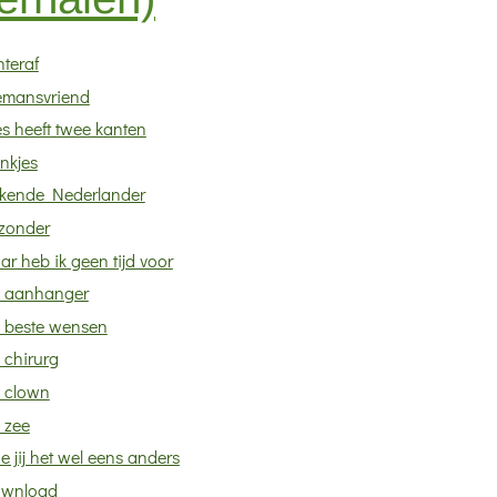
teraf
lemansvriend
es heeft twee kanten
nkjes
kende Nederlander
jzonder
ar heb ik geen tijd voor
 aanhanger
 beste wensen
 chirurg
 clown
 zee
e jij het wel eens anders
wnload