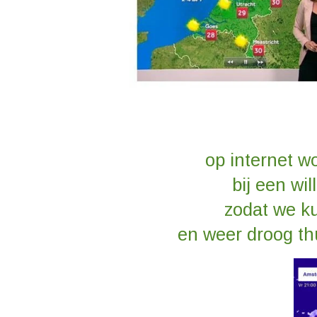
op internet w
bij een wi
zodat we k
en weer droog th