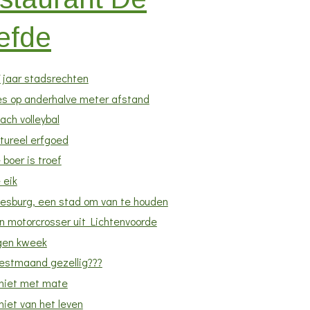
efde
7 jaar stadsrechten
les op anderhalve meter afstand
ach volleybal
tureel erfgoed
 boer is troef
 eik
esburg, een stad om van te houden
n motorcrosser uit Lichtenvoorde
gen kweek
estmaand gezellig???
niet met mate
iet van het leven