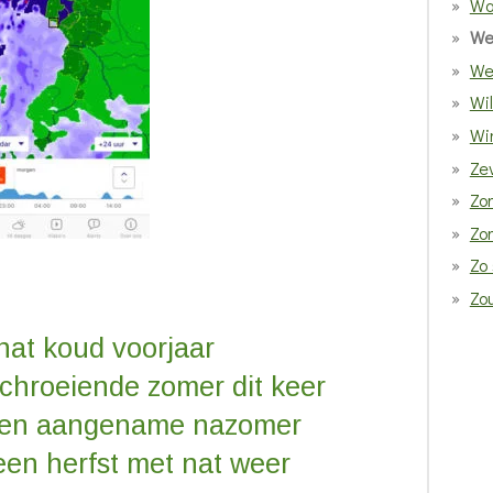
Wa
We
We
Wi
Win
Ze
Zo
Zo
Zo 
Zo
nat koud voorjaar
chroeiende zomer dit keer
een aangename nazomer
een herfst met nat weer