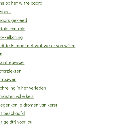
ins op het witte paard
spect
haars gekleed
iale controle
rokkelkoning
ditie is maar net wat we er van willen
n
kantiegevoel
ctorziekten
rtrouwen
chteling in het verleden
masten vol eikels
oeger kon je dromen van kerst
t beschaafd
 geld(t) voor jou