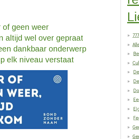
Li
 of geen weer
77
 altijd wel over gepraat
Al
 een dankbaar onderwerp
Be
op elk niveau verstaat
Cul
De
De
Do
Ee
Ei
Fe
Ge
Gen