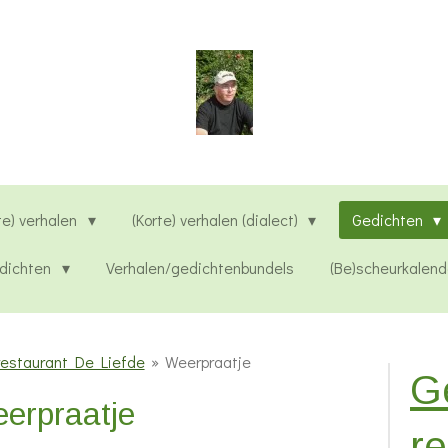
te) verhalen
(Korte) verhalen (dialect)
Gedichten
edichten
Verhalen/gedichtenbundels
(Be)scheurkalend
restaurant De Liefde
»
Weerpraatje
G
erpraatje
r