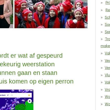
Pr
Re
Sc
Soc
Sp
Tra
make
Va
ordt er wat af gespeurd
Ve
llekeurig weerstation
Ve
unnen gaan en staan
Vlu
uis komen op eigen perron
Vol
Vr
Wa
Wat