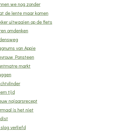
nnen we nog zonder
at de lente maar komen
kker uitwaaien op de fiets
ren omdenken
jdensweg
gnums van Appie
vrouw Ponsteen
ntmatre markt
uggen
chtvlinder
em tijd
euw najaarsrecept
rmaal is het niet
dist
slag verliefd