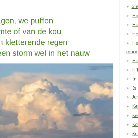
Gie
Ha
agen, we puffen
He
mte of van de kou
He
n kletterende regen
He
maar 
een storm wel in het nauw
He
Hi
In
Is
Ju
Ke
Ke
Ko
Kro