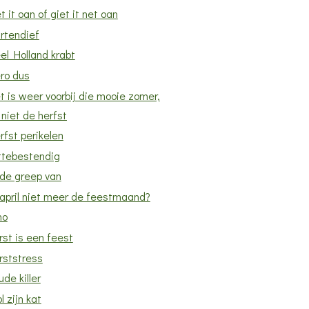
t it oan of giet it net oan
rtendief
el Holland krabt
ro dus
t is weer voorbij die mooie zomer,
niet de herfst
rfst perikelen
ttebestendig
 de greep van
 april niet meer de feestmaand?
no
rst is een feest
rststress
ude killer
l zijn kat