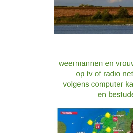
weermannen en vrouw
op tv of radio n
volgens computer ka
en bestud