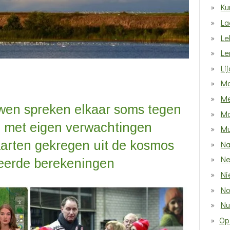
Ku
La
Le
Le
Li
Ma
Me
en spreken elkaar soms tegen
Mo
et met eigen verwachtingen
M
arten gekregen uit de kosmos
Na
Ne
eerde berekeningen
Ni
No
Nu
Op 