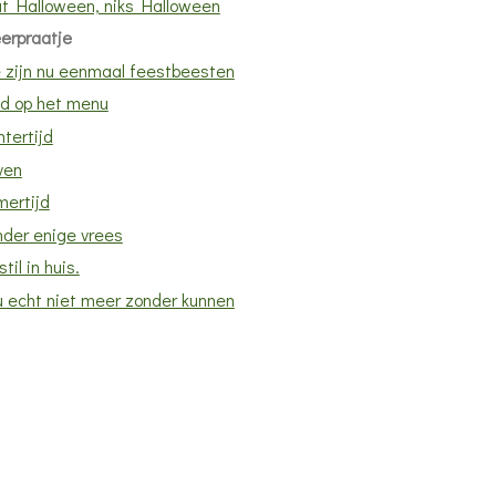
t Halloween, niks Halloween
erpraatje
 zijn nu eenmaal feestbeesten
ld op het menu
tertijd
ven
mertijd
nder enige vrees
stil in huis.
u echt niet meer zonder kunnen