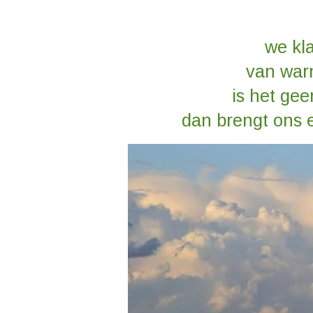
we kl
van war
is het gee
dan brengt ons 