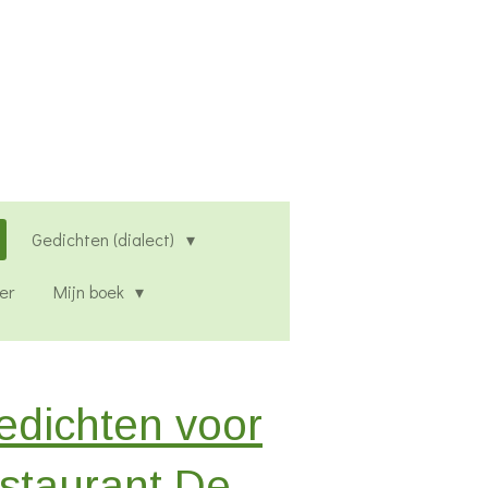
Gedichten (dialect)
er
Mijn boek
edichten voor
estaurant De