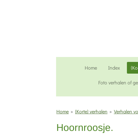
Ga
direct
naar
de
hoofdinhoud
Home
Index
(Ko
Foto verhalen of g
Home
»
(Korte) verhalen
»
Verhalen vo
Hoornroosje.