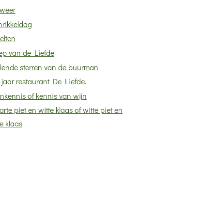
weer
hrikkeldag
elten
ep van de Liefde
llende sterren van de buurman
f jaar restaurant De Liefde.
nkennis of kennis van wijn
rte piet en witte klaas of witte piet en
e klaas