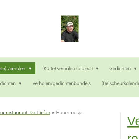
rte) verhalen
(Korte) verhalen (dialect)
Gedichten
edichten
Verhalen/gedichtenbundels
(Be)scheurkalend
or restaurant De Liefde
»
Hoornroosje
Ve
re