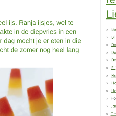
Li
el ijs. Ranja ijsjes, wel te
Be
akte in de diepvries in een
Bli
er dag mocht je er eten in die
Da
cht de zomer nog heel lang
De
De
Eit
Fi
Ho
Ho
Ho
Ja
Om