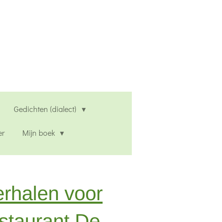
Gedichten (dialect)
er
Mijn boek
rhalen voor
staurant De