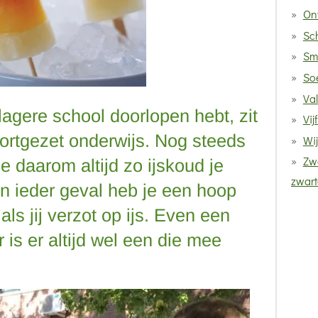
On
Sc
Sm
So
Va
 lagere school doorlopen hebt, zit
Vij
oortgezet onderwijs. Nog steeds
Wij
Zwa
je daarom altijd zo ijskoud je
zwart
In ieder geval heb je een hoop
ls jij verzot op ijs. Even een
r is er altijd wel een die mee