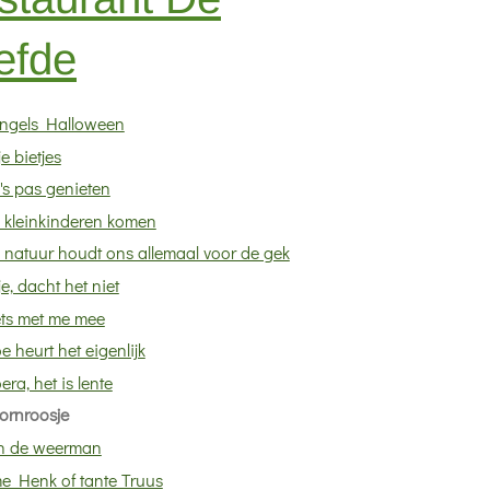
efde
ngels Halloween
je bietjes
's pas genieten
 kleinkinderen komen
 natuur houdt ons allemaal voor de gek
je, dacht het niet
ets met me mee
e heurt het eigenlijk
era, het is lente
ornroosje
n de weerman
e Henk of tante Truus