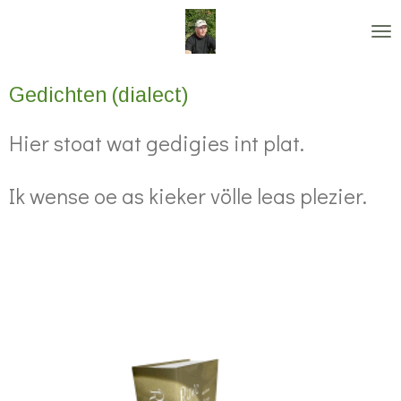
Ga
direct
naar
Gedichten (dialect)
de
hoofdinhoud
Hier stoat wat gedigies int plat.
Ik wense oe as kieker völle leas plezier.