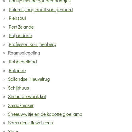
Paultje met de gouden handjes
Phlomis, nog nooit van gehoord
Plensbui
Port Zelande
Potjandorie
Professor Konijnenberg
Raamspiegeling
Robbeneiland
Rotonde
Sallandse Heuvelrug
Schijthuus
Simba de waak kat
Smaakmaker
Sneeuwwitje en de kapotte gloeilamp
Soms denk ik wel eens
Stom