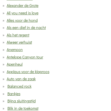
Alexander de Grote
n
All you need is love
Alles voor de hond
Als een dief in de nacht
Als het regent
Alweer verhuist
Anemoon
Antelope Canyon tour
Apenheul
Applaus voor de klaproos
Auto van de zaak
Balanced rock
Bankjes
Bijna sluitingstijd
Blik in de toekomst