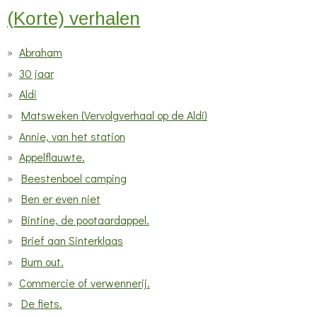
(Korte) verhalen
Abraham
30 jaar
Aldi
Matsweken (Vervolgverhaal op de Aldi)
Annie, van het station
Appelflauwte.
Beestenboel camping
Ben er even niet
Bintine, de pootaardappel.
Brief aan Sinterklaas
Burn out.
Commercie of verwennerij.
De fiets.