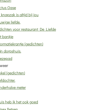
ondzon
ctus Oase
 knapzak is altijd bij jou
uwige liefde.
dichten voor restaurant De Liefde
t bankje
formatiekrantje (gedichten)
jn dorpshuis.
ezepad
weer
nkel (gedichten)
efdochter.
nderhalve meter
is heb ik het ook goed
sex fietsen