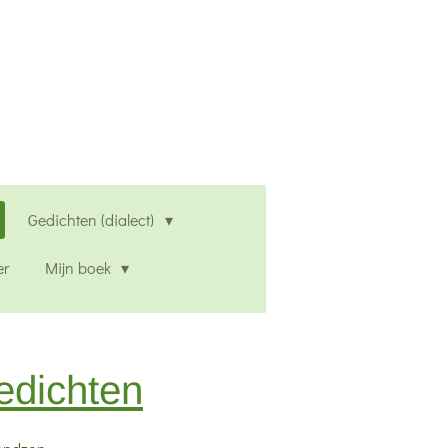
Gedichten (dialect)
er
Mijn boek
edichten