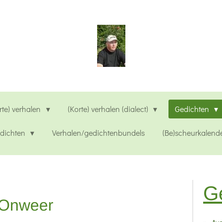
rte) verhalen
(Korte) verhalen (dialect)
Gedichten
edichten
Verhalen/gedichtenbundels
(Be)scheurkalend
G
Onweer