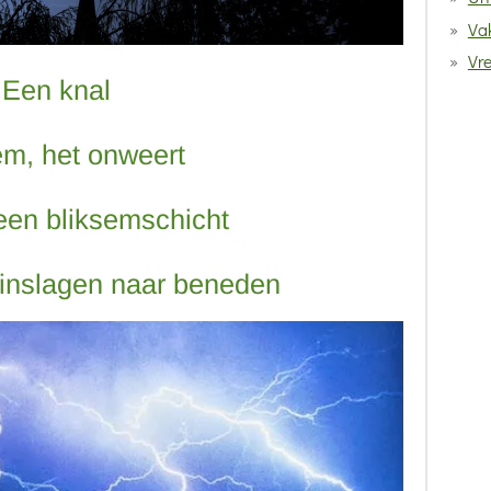
Vak
Vr
Een knal
em, het onweert
een bliksemschicht
inslagen naar beneden