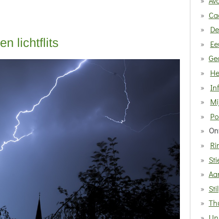
Av
Ca
De
en lichtflits
Ee
Ge
He
In
Mi
Po
On
Ri
Sti
Aa
Stil
Thu
Uni